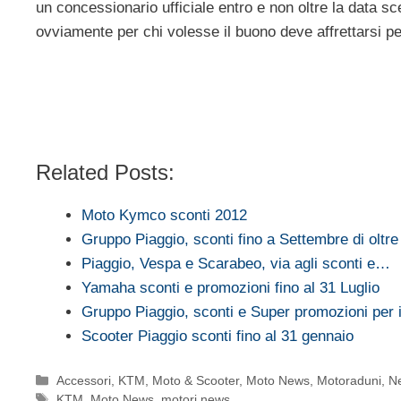
un concessionario ufficiale entro e non oltre la data scel
ovviamente per chi volesse il buono deve affrettarsi per
Related Posts:
Moto Kymco sconti 2012
Gruppo Piaggio, sconti fino a Settembre di oltr
Piaggio, Vespa e Scarabeo, via agli sconti e…
Yamaha sconti e promozioni fino al 31 Luglio
Gruppo Piaggio, sconti e Super promozioni per 
Scooter Piaggio sconti fino al 31 gennaio
Categorie
Accessori
,
KTM
,
Moto & Scooter
,
Moto News
,
Motoraduni
,
N
Tag
KTM
,
Moto News
,
motori news