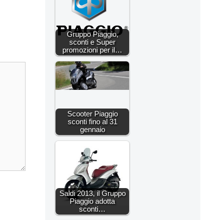
Gruppo Piaggio,
sconti e Super
promozioni per il…
Scooter Piaggio
sconti fino al 31
gennaio
Saldi 2013, il Gruppo
Piaggio adotta
sconti…