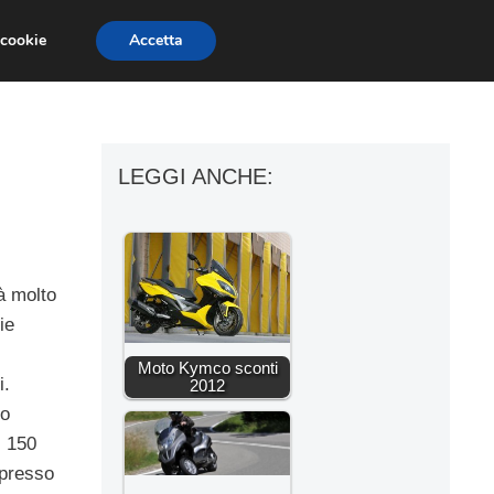
 cookie
Accetta
ESSORI MOTO
MOTO GP
SUPERBIKE
0
LEGGI ANCHE:
rà molto
ie
Moto Kymco sconti
i.
2012
no
i 150
 presso