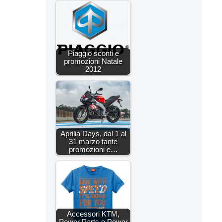
Piaggio sconti e
promozioni Natale
2012
Aprilia Days, dal 1 al
31 marzo tante
promozioni e…
Accessori KTM,
Power Parts e Power