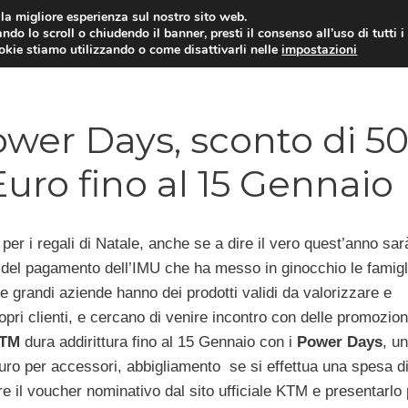
i la migliore esperienza sul nostro sito web.
ndo lo scroll o chiudendo il banner, presti il consenso all’uso di tutti i
ookie stiamo utilizzando o come disattivarli nelle
impostazioni
MOTO NEWS
ACC
er Days, sconto di 5
Euro fino al 15 Gennaio
 per i regali di Natale, anche se a dire il vero quest’anno sa
a del pagamento dell’IMU che ha messo in ginocchio le famigl
le grandi aziende hanno dei prodotti validi da valorizzare e
opri clienti, e cercano di venire incontro con delle promozion
TM
dura addirittura fino al 15 Gennaio con i
Power Days
, u
uro per accessori, abbigliamento se si effettua una spesa d
care il voucher nominativo dal sito ufficiale KTM e presentarlo