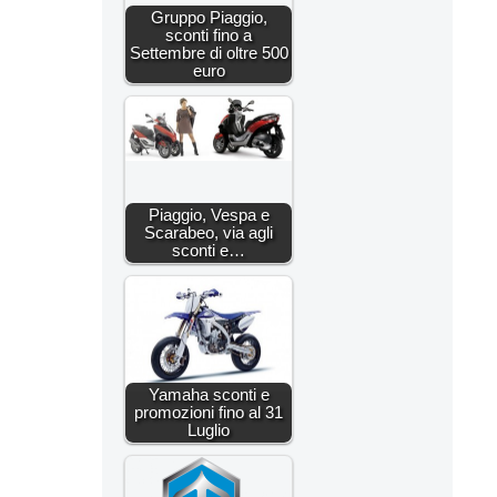
Gruppo Piaggio,
sconti fino a
Settembre di oltre 500
euro
Piaggio, Vespa e
Scarabeo, via agli
sconti e…
Yamaha sconti e
promozioni fino al 31
Luglio