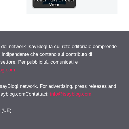
Wear
e del network IsayBlog! la cui rete editoriale comprende
e indipendente che contano sul contributo di
 settore. Per pubblicità, comunicati e
log.com
 IsayBlog! network. For advertising, press releases and
sayblog.comContattaci
:
info@isayblog.com
y (UE)