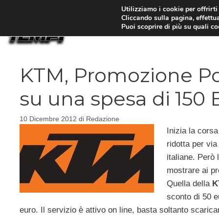
Vai
Utilizziamo i cookie per offrirt
Cliccando sulla pagina, effettua
al
Puoi scoprire di più su quali c
contenuto
KTM, Promozione Pow
su una spesa di 150 
10 Dicembre 2012
di
Redazione
Inizia la corsa
ridotta per vi
italiane. Però 
mostrare ai pr
Quella della
K
sconto di 50 e
euro. Il servizio è attivo on line, basta soltanto scari