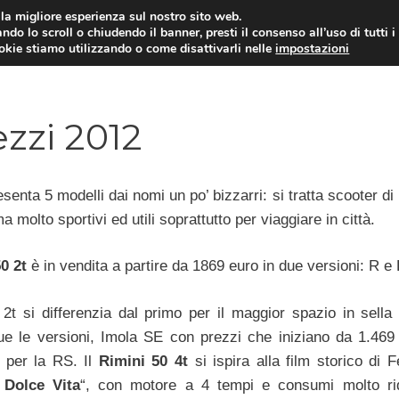
i la migliore esperienza sul nostro sito web.
ndo lo scroll o chiudendo il banner, presti il consenso all’uso di tutti i
ookie stiamo utilizzando o come disattivarli nelle
impostazioni
MOTO NEWS
ACC
zzi 2012
senta 5 modelli dai nomi un po’ bizzarri: si tratta scooter di
ma molto sportivi ed utili soprattutto per viaggiare in città.
0 2t
è in vendita a partire da 1869 euro in due versioni: R e
 2t si differenzia dal primo per il maggior spazio in sella 
 le versioni, Imola SE con prezzi che iniziano da 1.469
 per la RS. Il
Rimini 50 4t
si ispira alla film storico di 
 Dolce Vita
“, con motore a 4 tempi e consumi molto rido