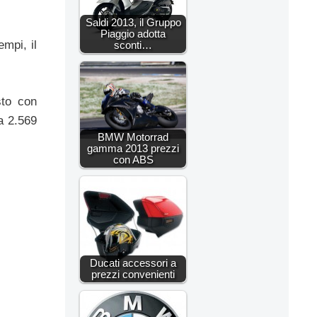
Saldi 2013, il Gruppo
Piaggio adotta
empi, il
sconti…
sto con
a 2.569
BMW Motorrad
gamma 2013 prezzi
con ABS
Ducati accessori a
prezzi convenienti