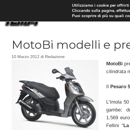
Vai
Utilizziamo i cookie per offrirt
Cliccando sulla pagina, effettua
al
Puoi scoprire di più su quali c
contenuto
MotoBi modelli e pre
10 Marzo 2012
di
Redazione
MotoBi
pre
cilindrata 
Il
Pesaro 5
L’Imola 50
gambe; due
1.569 euro
Fellini “
La