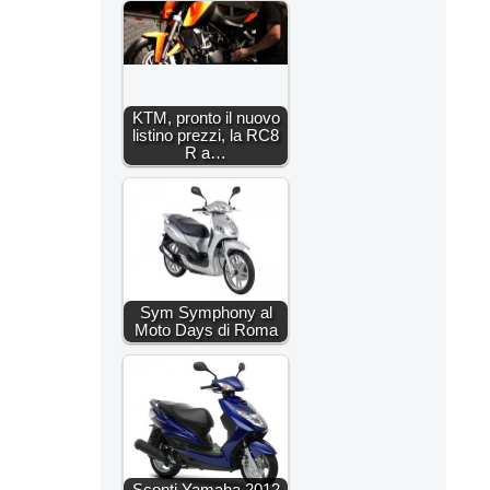
KTM, pronto il nuovo
listino prezzi, la RC8
R a…
Sym Symphony al
Moto Days di Roma
Sconti Yamaha 2012