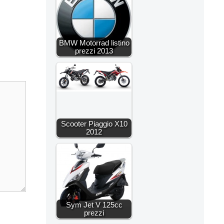
BMW Motorrad listino
prezzi 2013
Scooter Piaggio X10
2012
Sym Jet V 125cc
prezzi