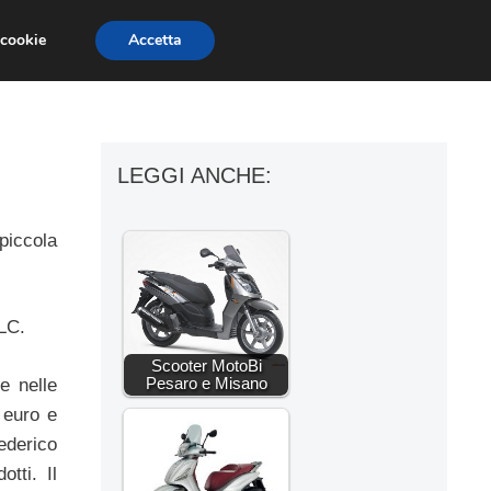
 cookie
Accetta
ESSORI MOTO
MOTO GP
SUPERBIKE
LEGGI ANCHE:
 piccola
 LC.
Scooter MotoBi
Pesaro e Misano
e nelle
 euro e
Federico
tti. Il