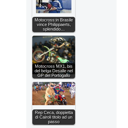
Motocross:in Brasile
vince Philippaerts,
splendido…
Motocross MX1, bis
del belga Desalle nel
GP del Portogallo
Rep Ceca, doppietta
di Cairoli titolo ad un
passo