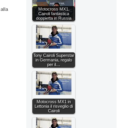
Motocross MX1,
alla
Cairoli fantastica
doppietta in Russia
Tony Cairoli Superstar
in Germania, regalo
per il…
Motocross MX1 in
Lettonia il risveglio di
Cairoli