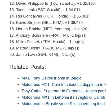
12. David Philippaerts (ITA, Yamaha), +1:32.196;
13. Tanel Leok (EST, Suzuki), +1:34.011;
14. Rui Goncalves (POR, Honda), +1:35.081;
15. Kevin Strijbos (BEL, KTM), +1:39.479;
16. Herjan Brakke (NED, Yamaha), -1 lap(s);
17. Anthony Boissiere (FRA, TM), -1 lap(s);
18. Milko Potisek (FRA, Honda), -1 lap(s);
19. Matteo Bonini (ITA, KTM), -1 lap(s);
20. Jamie Law (GBR, KTM), -1 lap(s)
Related Posts:
MX1, Tony Cairoli trionfa in Belgio
Motocross MX1, Cairoli fantastica doppietta in 
Tony Cairoli Superstar in Germania, regalo per 
Motocross MX1 in Lettonia il risveglio di Cairoli
Motocross:in Brasile vince Philippaerts, splen