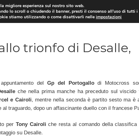
i la migliore esperienza sul nostro sito web.
ndo lo scroll o chiudendo il banner, presti il consenso all’uso di tutti i
ookie stiamo utilizzando o come disattivarli nelle
impostazioni
MOTO NEWS
ACC
lo trionfo di Desalle,
o appuntamento del
Gp del Portogallo
di Motocross sor
esalle
che nella prima manche ha preceduto sul viscido 
cel e Cairoli
, mentre nella seconda è partito sesto ma è a
al traguardo, dopo un affascinante duello con il francese Pa
to per
Tony Cairoli
che resta al comando della classifica
ntaggio su Desalle.