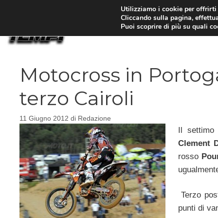
Vai
Utilizziamo i cookie per offrirt
Cliccando sulla pagina, effettua
al
Puoi scoprire di più su quali c
contenuto
Motocross in Portogal
terzo Cairoli
11 Giugno 2012
di
Redazione
Il settim
Clement D
rosso
Pour
ugualmente 
Terzo pos
punti di va