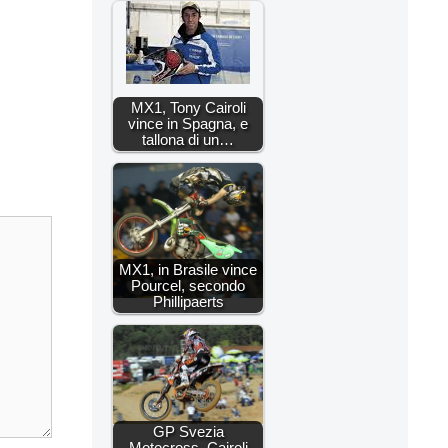
MX1, Tony Cairoli
vince in Spagna, e
tallona di un…
MX1, in Brasile vince
Pourcel, secondo
Phillipaerts
GP Svezia
Motocross, Cairoli