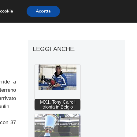
 cookie
Accetta
ESSORI MOTO
MOTO GP
SUPERBIKE
LEGGI ANCHE:
ride a
terreno
rrivato
MX1, Tony Cairoli
ulin.
trionfa in Belgio
 con 37