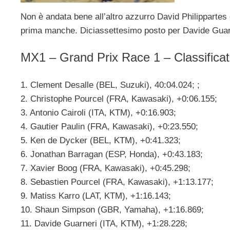
Non è andata bene all’altro azzurro David Philippartes 
prima manche. Diciassettesimo posto per Davide Guar
MX1 – Grand Prix Race 1 – Classificat
1. Clement Desalle (BEL, Suzuki), 40:04.024; ;
2. Christophe Pourcel (FRA, Kawasaki), +0:06.155;
3. Antonio Cairoli (ITA, KTM), +0:16.903;
4. Gautier Paulin (FRA, Kawasaki), +0:23.550;
5. Ken de Dycker (BEL, KTM), +0:41.323;
6. Jonathan Barragan (ESP, Honda), +0:43.183;
7. Xavier Boog (FRA, Kawasaki), +0:45.298;
8. Sebastien Pourcel (FRA, Kawasaki), +1:13.177;
9. Matiss Karro (LAT, KTM), +1:16.143;
10. Shaun Simpson (GBR, Yamaha), +1:16.869;
11. Davide Guarneri (ITA, KTM), +1:28.228;