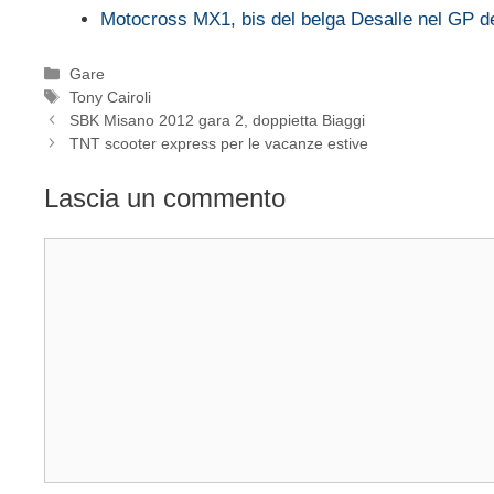
Motocross MX1, bis del belga Desalle nel GP de
Categorie
Gare
Tag
Tony Cairoli
SBK Misano 2012 gara 2, doppietta Biaggi
TNT scooter express per le vacanze estive
Lascia un commento
Commento