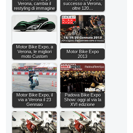
Verona, cambia il
successo a Verona,
restyling di immagine
oltre 120…
Motor Bike Expo, a
Verona, le migliori
Motor Bike Expo
moto Custom
2013
Motor Bike Expo, il
Padova Bike Expo
via a Verona il 23
Show: oggi al via la
Gennaio
XVI edizione