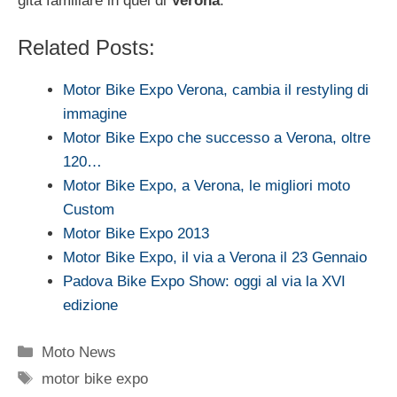
gita familiare in quel di
Verona
.
Related Posts:
Motor Bike Expo Verona, cambia il restyling di
immagine
Motor Bike Expo che successo a Verona, oltre
120…
Motor Bike Expo, a Verona, le migliori moto
Custom
Motor Bike Expo 2013
Motor Bike Expo, il via a Verona il 23 Gennaio
Padova Bike Expo Show: oggi al via la XVI
edizione
Categorie
Moto News
Tag
motor bike expo