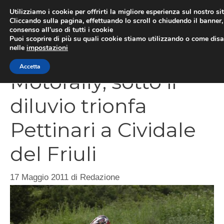
Vai
Utilizziamo i cookie per offrirti la migliore esperienza sul nostro si
al
Cliccando sulla pagina, effettuando lo scroll o chiudendo il banner, 
ME
consenso all’uso di tutti i cookie
contenuto
Puoi scoprire di più su quali cookie stiamo utilizzando o come disat
nelle
impostazioni
Accetta
Motorally, sotto il
diluvio trionfa
Pettinari a Cividale
del Friuli
17 Maggio 2011
di
Redazione