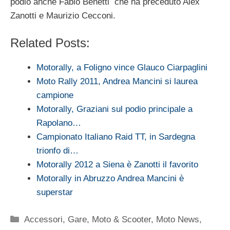
podio anche Fabio Benetti che ha preceduto Alex
Zanotti e Maurizio Cecconi.
Related Posts:
Motorally, a Foligno vince Glauco Ciarpaglini
Moto Rally 2011, Andrea Mancini si laurea
campione
Motorally, Graziani sul podio principale a
Rapolano…
Campionato Italiano Raid TT, in Sardegna
trionfo di…
Motorally 2012 a Siena è Zanotti il favorito
Motorally in Abruzzo Andrea Mancini è
superstar
Categorie
Accessori
,
Gare
,
Moto & Scooter
,
Moto News
,