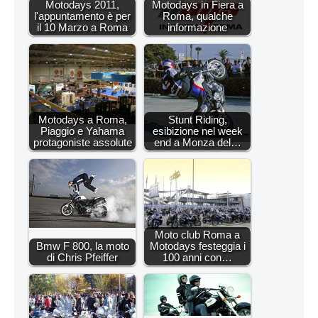
Motodays 2011,
Motodays in Fiera a
l'appuntamento è per
Roma, qualche
il 10 Marzo a Roma
informazione
Motodays a Roma,
Stunt Riding,
Piaggio e Yahama
esibizione nel week
protagoniste assolute
end a Monza del…
Moto club Roma a
Bmw F 800, la moto
Motodays festeggia i
di Chris Pfeiffer
100 anni con…