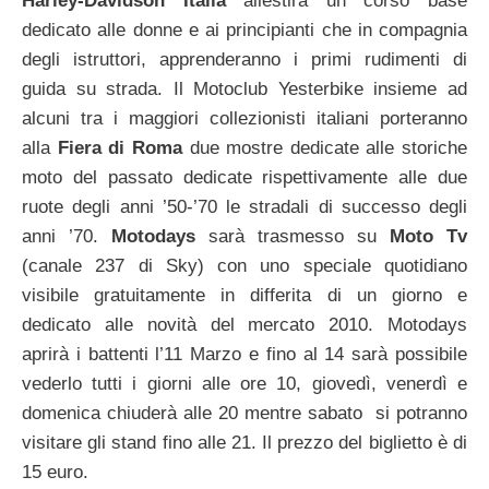
Harley-Davidson Italia
allestirà un corso base
dedicato alle donne e ai principianti che in compagnia
degli istruttori, apprenderanno i primi rudimenti di
guida su strada. Il Motoclub Yesterbike insieme ad
alcuni tra i maggiori collezionisti italiani porteranno
alla
Fiera di Roma
due mostre dedicate alle storiche
moto del passato dedicate rispettivamente alle due
ruote degli anni ’50-’70 le stradali di successo degli
anni ’70.
Motodays
sarà trasmesso su
Moto Tv
(canale 237 di Sky) con uno speciale quotidiano
visibile gratuitamente in differita di un giorno e
dedicato alle novità del mercato 2010. Motodays
aprirà i battenti l’11 Marzo e fino al 14 sarà possibile
vederlo tutti i giorni alle ore 10, giovedì, venerdì e
domenica chiuderà alle 20 mentre sabato si potranno
visitare gli stand fino alle 21. Il prezzo del biglietto è di
15 euro.