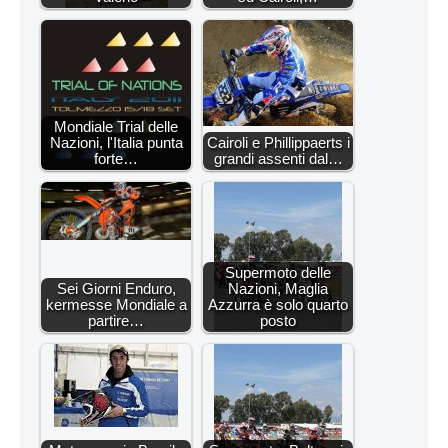
Mondiale Trial delle
Nazioni, l'Italia punta
Cairoli e Phillippaerts i
forte…
grandi assenti dal…
Supermoto delle
Sei Giorni Enduro,
Nazioni, Maglia
kermesse Mondiale a
Azzurra è solo quarto
partire…
posto