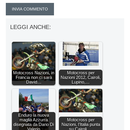
LEGGI ANCHE:
Motocross Nazioni, in
Motocross per
Francia non ci sarà
Nazioni 2012, Cairoli,
David…
Lupino,…
Enduro la nuova
maglia Azzurra
Motocross per
disegnata da Dario Di
Nazioni, l'Italia punta
Valerio
su Cairoli,…