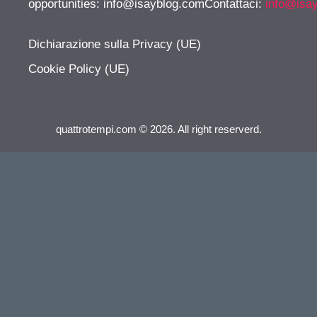
opportunities:
info@isayblog.comContattaci
:
info@isa
Dichiarazione sulla Privacy (UE)
Cookie Policy (UE)
quattrotempi.com © 2026. All right reserverd.