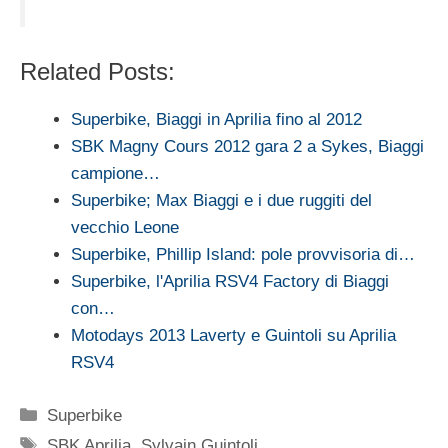
Related Posts:
Superbike, Biaggi in Aprilia fino al 2012
SBK Magny Cours 2012 gara 2 a Sykes, Biaggi
campione…
Superbike; Max Biaggi e i due ruggiti del
vecchio Leone
Superbike, Phillip Island: pole provvisoria di…
Superbike, l'Aprilia RSV4 Factory di Biaggi
con…
Motodays 2013 Laverty e Guintoli su Aprilia
RSV4
Categorie
Superbike
Tag
SBK Aprilia
,
Sylvain Guintoli