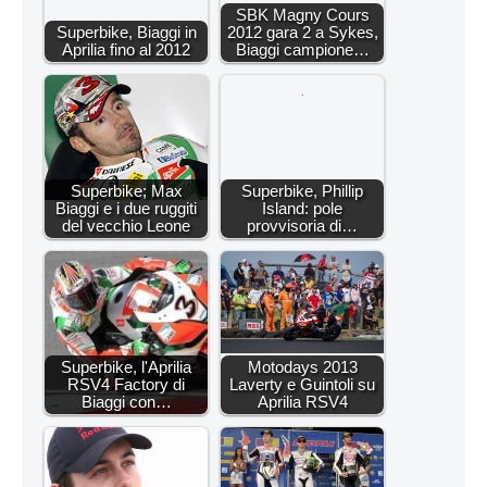
SBK Magny Cours
Superbike, Biaggi in
2012 gara 2 a Sykes,
Aprilia fino al 2012
Biaggi campione…
Superbike; Max
Superbike, Phillip
Biaggi e i due ruggiti
Island: pole
del vecchio Leone
provvisoria di…
Superbike, l'Aprilia
Motodays 2013
RSV4 Factory di
Laverty e Guintoli su
Biaggi con…
Aprilia RSV4