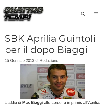
Vai
al
ME
contenuto
SBK Aprilia Guintoli
per il dopo Biaggi
15 Gennaio 2013
di
Redazione
L’addio di
Max Biaggi
alle corse, e in primis all’Aprilia,