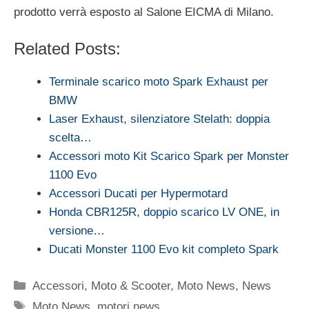
prodotto verrà esposto al Salone EICMA di Milano.
Related Posts:
Terminale scarico moto Spark Exhaust per
BMW
Laser Exhaust, silenziatore Stelath: doppia
scelta…
Accessori moto Kit Scarico Spark per Monster
1100 Evo
Accessori Ducati per Hypermotard
Honda CBR125R, doppio scarico LV ONE, in
versione…
Ducati Monster 1100 Evo kit completo Spark
Categorie
Accessori
,
Moto & Scooter
,
Moto News
,
News
Tag
Moto News
,
motori news