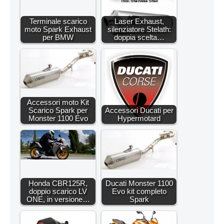
Terminale scarico
Laser Exhaust,
moto Spark Exhaust
silenziatore Stelath:
per BMW
doppia scelta…
Accessori moto Kit
Scarico Spark per
Accessori Ducati per
Monster 1100 Evo
Hypermotard
Honda CBR125R,
Ducati Monster 1100
doppio scarico LV
Evo kit completo
ONE, in versione…
Spark