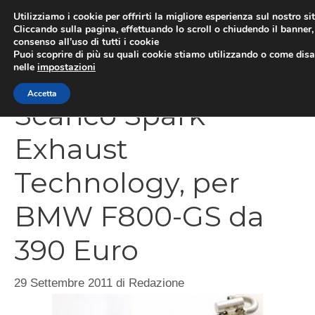
Vai
Utilizziamo i cookie per offrirti la migliore esperienza sul nostro si
al
Cliccando sulla pagina, effettuando lo scroll o chiudendo il banner, 
ME
consenso all’uso di tutti i cookie
contenuto
Puoi scoprire di più su quali cookie stiamo utilizzando o come disat
nelle
impostazioni
Accetta
Scarico Spark
Exhaust
Technology, per
BMW F800-GS da
390 Euro
29 Settembre 2011
di
Redazione