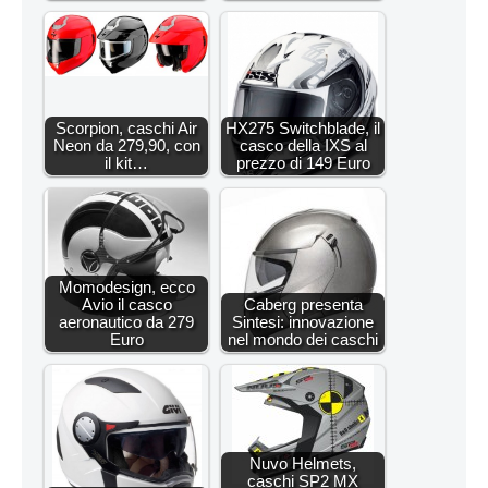
Scorpion, caschi Air
HX275 Switchblade, il
Neon da 279,90, con
casco della IXS al
il kit…
prezzo di 149 Euro
Momodesign, ecco
Avio il casco
Caberg presenta
aeronautico da 279
Sintesi: innovazione
Euro
nel mondo dei caschi
Nuvo Helmets,
caschi SP2 MX