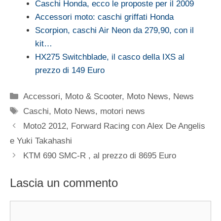
Caschi Honda, ecco le proposte per il 2009
Accessori moto: caschi griffati Honda
Scorpion, caschi Air Neon da 279,90, con il
kit…
HX275 Switchblade, il casco della IXS al
prezzo di 149 Euro
Categorie
Accessori
,
Moto & Scooter
,
Moto News
,
News
Tag
Caschi
,
Moto News
,
motori news
Moto2 2012, Forward Racing con Alex De Angelis
e Yuki Takahashi
KTM 690 SMC-R , al prezzo di 8695 Euro
Lascia un commento
Commento