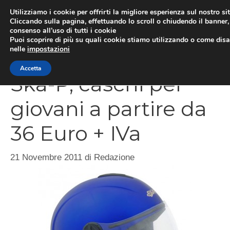
Vai
Utilizziamo i cookie per offrirti la migliore esperienza sul nostro si
al
Cliccando sulla pagina, effettuando lo scroll o chiudendo il banner, 
ME
consenso all’uso di tutti i cookie
contenuto
Puoi scoprire di più su quali cookie stiamo utilizzando o come disat
nelle
impostazioni
Accetta
Ska-P, caschi per
giovani a partire da
36 Euro + IVa
21 Novembre 2011
di
Redazione