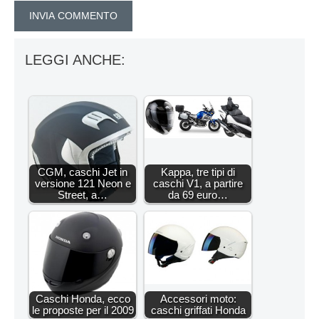
LEGGI ANCHE:
CGM, caschi Jet in
Kappa, tre tipi di
versione 121 Neon e
caschi V1, a partire
Street, a…
da 69 euro…
Caschi Honda, ecco
Accessori moto:
le proposte per il 2009
caschi griffati Honda