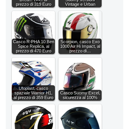
prezzo di 319 Euro
Vintage e Urban
Casco R-PHA 10 Ben
Scorpion, casco Exo
Spice Replica, al
1000 Air Hi Impact, al
prezzo di 470 Euro
prezzo di…
Ufoplast, casco
spaziale Warrior H1,
Casco Suomy Excel,
al prezzo di 359 Euro
sicurezza al 100%