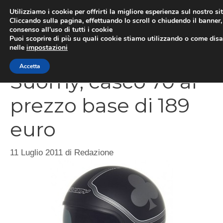
Vai
Utilizziamo i cookie per offrirti la migliore esperienza sul nostro si
al
Cliccando sulla pagina, effettuando lo scroll o chiudendo il banner, 
ME
consenso all’uso di tutti i cookie
contenuto
Puoi scoprire di più su quali cookie stiamo utilizzando o come disat
nelle
impostazioni
Accetta
Suomy, casco 70 al
prezzo base di 189
euro
11 Luglio 2011
di
Redazione