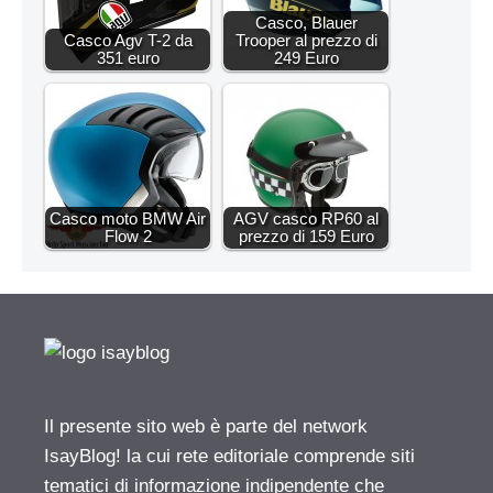
Casco, Blauer
Casco Agv T-2 da
Trooper al prezzo di
351 euro
249 Euro
Casco moto BMW Air
AGV casco RP60 al
Flow 2
prezzo di 159 Euro
Il presente sito web è parte del network
IsayBlog! la cui rete editoriale comprende siti
tematici di informazione indipendente che