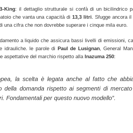
B-King
: il dettaglio strutturale si confà di un bicilindrico p
rbatoio che vanta una capacità di
13,3 litri
. Sfugge ancora il
 di una cifra che non dovrebbe superare i cinque mila euro.
ddamento a liquido che assicura bassi livelli di emissioni, c
e idrauliche. le parole di
Paul de Lusignan
, General Man
le aspettative del marchio rispetto alla
Inazuma 250
:
ropea, la scelta è legata anche al fatto che abb
vo della domanda rispetto ai segmenti di mercato
nori. Fondamentali per questo nuovo modello”.