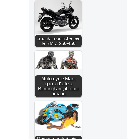
Suzuki modifiche per
le RM Z 250-450
Motorcycle Man,
opera d'arte a
Birmingham, il robot
umano
Donne e motori, gioie