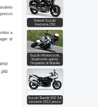
arallelo
 prezzo
Naked Suzuki
Inazuma 250
ambio a
ager di
Suzuki Motorcycle,
finalmente aperto
l'impianto di Manila
iamo
 più
Suzuki Bandit 650 SA
versione 2012 prezzi