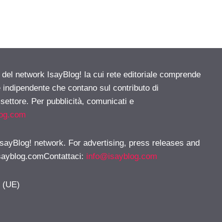
e del network IsayBlog! la cui rete editoriale comprende
e indipendente che contano sul contributo di
 settore. Per pubblicità, comunicati e
log.com
 IsayBlog! network. For advertising, press releases and
sayblog.comContattaci
:
info@isayblog.com
y (UE)