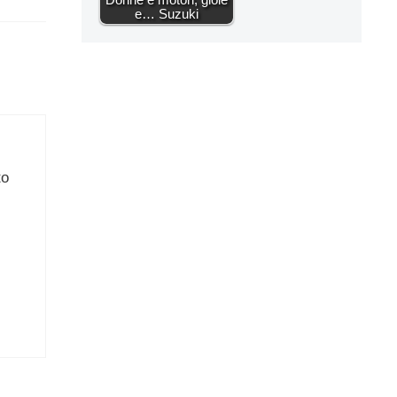
e… Suzuki
to