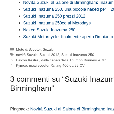
Novità Suzuki al Salone di Birmingham: Inazu
Suzuki Inazuma 250, una piccola naked per il 2
Suzuki Inazuma 250 prezzi 2012
Suzuki Inazuma 250cc al Motodays
Naked Suzuki Inazuma 250
Suzuki Motorcycle, finalmente aperto l'impianto
Categorie
Moto & Scooter
,
Suzuki
Tag
novità Suzuki
,
Suzuki 2012
,
Suzuki Inazuma 250
Falcon Kestrel, dalle ceneri della Triumph Bonneville 70′
Kymco, maxi scooter Xciting 400 da 35 CV
3 commenti su “Suzuki Inazuma
Birmingham”
Pingback:
Novità Suzuki al Salone di Birmingham: In