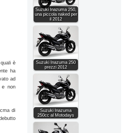
Suzuki Inazuma 250,
una piccola naked per
il 2012
Suzuki Inazuma 250
 quali è
prezzi 2012
ente ha
vato ad
 e non
icma di
Suzuki Inazuma
250cc al Motodays
debutto