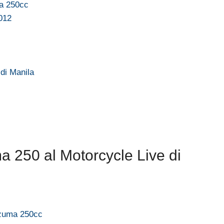
ma 250cc
012
 di Manila
 250 al Motorcycle Live di
azuma 250cc