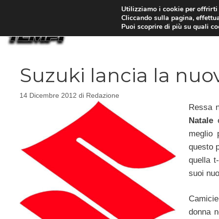
Vai
Utilizziamo i cookie per offrirt
Cliccando sulla pagina, effettua
al
Puoi scoprire di più su quali c
contenuto
Suzuki lancia la nuo
14 Dicembre 2012
di
Redazione
Ressa ne
Natale
è
meglio 
questo p
quella t
suoi nuo
Camicie
donna ne