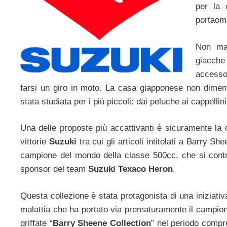
per la 
portaombr
Non man
giacche 
accessor
farsi un giro in moto. La casa giapponese non diment
stata studiata per i più piccoli: dai peluche ai cappellin
Una delle proposte più accattivanti è sicuramente la c
vittorie
Suzuki
tra cui gli articoli intitolati a Barry 
campione del mondo della classe 500cc, che si contra
sponsor del team
Suzuki Texaco Heron
.
Questa collezione è stata protagonista di una iniziativa
malattia che ha portato via prematuramente il campione 
griffate “
Barry Sheene Collection
” nel periodo compr