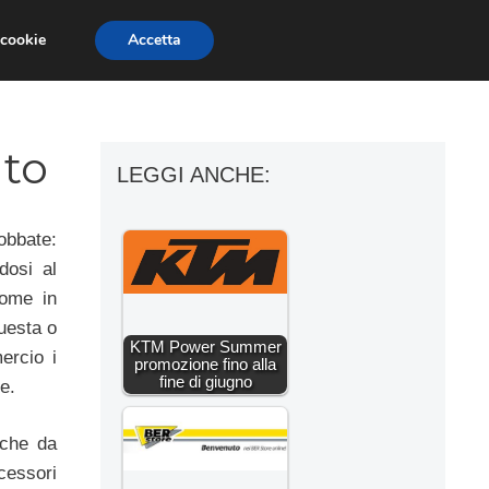
 cookie
Accetta
ESSORI MOTO
MOTO GP
SUPERBIKE
nto
LEGGI ANCHE:
obbate:
dosi al
come in
questa o
KTM Power Summer
ercio i
promozione fino alla
fine di giugno
e.
 che da
ccessori