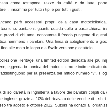
casa come tostapane, tazze da caffè o da latte, porta
elli, insomma per tutti i tipi e per tutti i gusti.
cano però accessori propri della casa motociclistic
tecniche, pantaloni, guanti, scalda collo e paraschiena, 
i propri di chi ama, nonostante il freddo pungente di questi
ica nemmeno i bambini. Una linea di abbigliamento e gioca
i fino alle moto in legno e a
Swift
versione giocattolo.
ollezione Heritage, una limited edition dedicata alle più imp
Sheene,leggenda britannica del motociclismo e indimenticato d
ddistinguono per la presenza del mitico numero “7”, i logh
 di solidarietà in Inghilterra a favore dei bambini colpiti da
inglese. grazie al 10% del ricavato delle vendite di t-shirt
eso tra agosto e ottobre 2012, Suzuki ha donato all’organiz