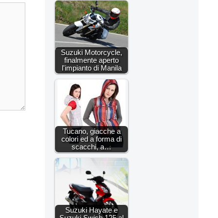
Suzuki Motorcycle,
finalmente aperto
l'impianto di Manila
Tucano, giacche a
colori ed a forma di
scacchi, a…
Suzuki Hayate e
Suzuki Swish 125 al