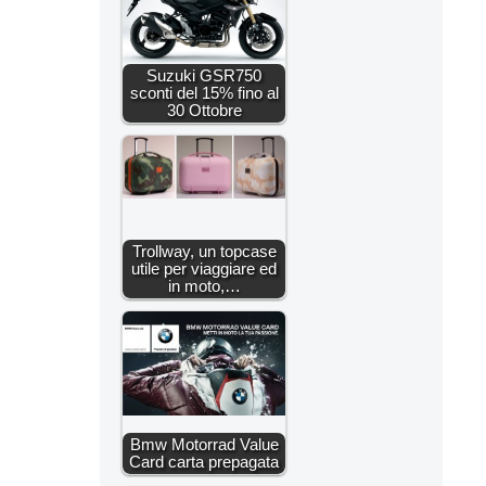
Suzuki GSR750
sconti del 15% fino al
30 Ottobre
Trollway, un topcase
utile per viaggiare ed
in moto,…
Bmw Motorrad Value
Card carta prepagata