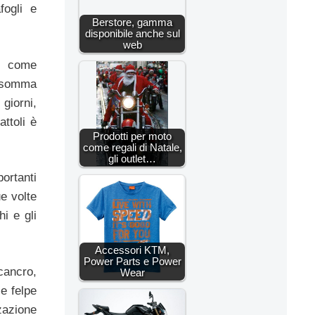
fogli e
Berstore, gamma
disponibile anche sul
web
a, come
insomma
 giorni,
ttoli è
Prodotti per moto
come regali di Natale,
gli outlet…
ortanti
ue volte
i e gli
Accessori KTM,
Power Parts e Power
 cancro,
Wear
 e felpe
zazione