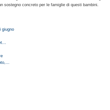
 un sostegno concreto per le famiglie di questi bambini.
i giugno
let…
re
moto,…