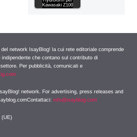
Kawasaki Z100
e del network IsayBlog! la cui rete editoriale comprende
e indipendente che contano sul contributo di
 settore. Per pubblicità, comunicati e
log.com
 IsayBlog! network. For advertising, press releases and
sayblog.comContattaci
:
info@isayblog.com
y (UE)