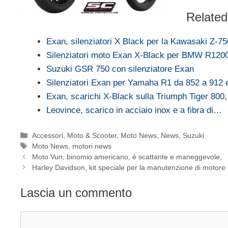
Related
Exan, silenziatori X Black per la Kawasaki Z-7
Silenziatori moto Exan X-Black per BMW R120
Suzuki GSR 750 con silenziatore Exan
Silenziatori Exan per Yamaha R1 da 852 a 912 
Exan, scarichi X-Black sulla Triumph Tiger 800
Leovince, scarico in acciaio inox e a fibra di…
Categorie
Accessori
,
Moto & Scooter
,
Moto News
,
News
,
Suzuki
Tag
Moto News
,
motori news
Moto Vun, binomio americano, è scattante e maneggevole,
Harley Davidson, kit speciale per la manutenzione di motore
Lascia un commento
Commento