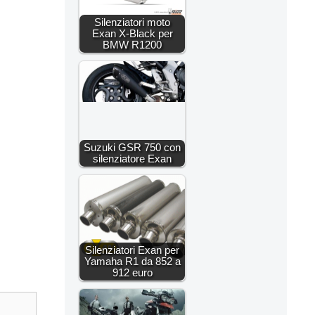
Silenziatori moto
Exan X-Black per
BMW R1200
Suzuki GSR 750 con
silenziatore Exan
Silenziatori Exan per
Yamaha R1 da 852 a
912 euro