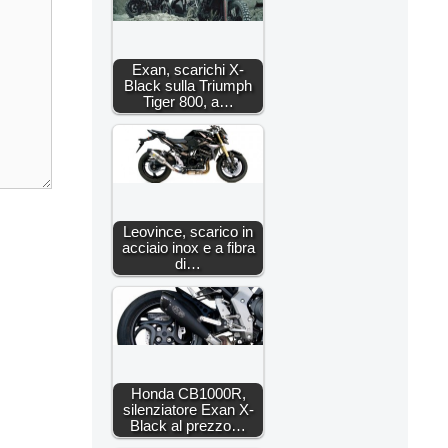
Exan, scarichi X-
Black sulla Triumph
Tiger 800, a…
Leovince, scarico in
acciaio inox e a fibra
di…
Honda CB1000R,
silenziatore Exan X-
Black al prezzo…