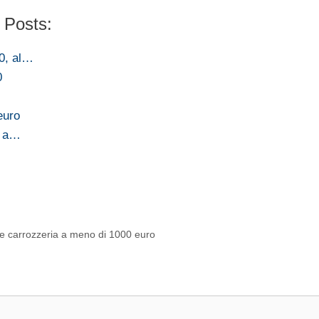
 Posts:
50, al…
0
euro
, a…
 e carrozzeria a meno di 1000 euro