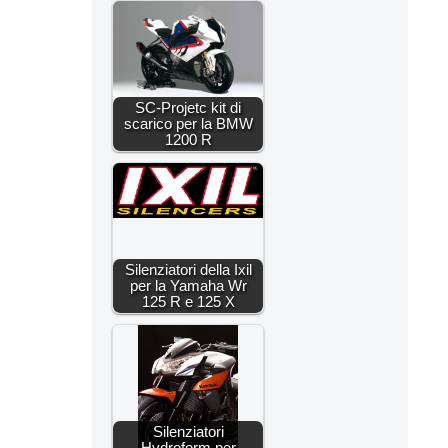
SC-Projetc kit di
scarico per la BMW
1200 R
Silenziatori della Ixil
per la Yamaha Wr
125 R e 125 X
Silenziatori
Hydroform per