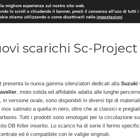
i la migliore esperienza sul nostro sito web.
ndo lo scroll o chiudendo il banner, presti il consenso all’uso di tutti i
ookie stiamo utilizzando o come disattivarli nelle
impostazioni
MOTO NEWS
ACC
ovi scarichi Sc-Project
t
presenta la nuova gamma silenziatori dedicati alla
Suzuki
aveller
, moto solida ed affidabile adatta alle lunghe percorre
, in versione ovale, sono disponibili in diversi tipi di materiali
 inox satinato a quella in nero, oltre che ai classici e pregiati
carbonio. Tutti i prodotti sono omologati per la circolazione s
ito DB Killer inserito. Lo scarico ha di serie il fermo specific
centrale ed è compatibile con le valigie originali.