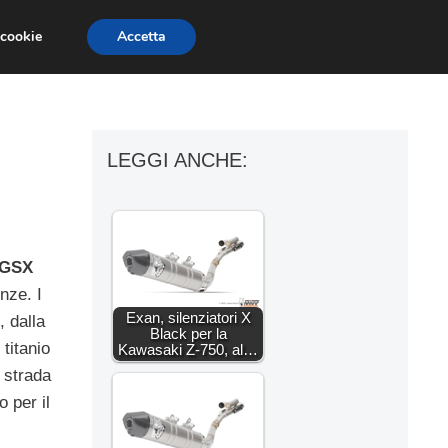
 cookie
Accetta
ESSORI MOTO
MOTO GP
SUPERBIKE
LEGGI ANCHE:
 GSX
nze. I
Exan, silenziatori X
, dalla
Black per la
 titanio
Kawasaki Z-750, al…
u strada
o per il