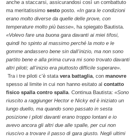
anche a staccarsi, assicurandosi così un combattuto
ma meritatissimo
sesto
posto.
«In gara le condizioni
erano molto diverse da quelle delle prove, con
temperature molto più basse»
, ha spiegato Bautista.
«Volevo fare una buona gara davanti ai miei tifosi,
quindi ho spinto al massimo perché la moto e le
gomme andassero bene sin dall’inizio, ma non sono
partito bene e alla prima curva mi sono trovato davanti
altri piloti; all’inizio era piuttosto difficile superare»
.
Tra i tre piloti c’è stata
vera battaglia
, con
manovre
spesso al limite in cui non hanno esitato al
contatto
fisico spalla contro spalla
. Continua Bautista:
«Sono
riuscito a raggiunger Hector e Nicky ed è iniziato un
lungo duello, ma quando sono passato in sesta
posizione i piloti davanti erano troppo lontani e io
avevo ancora gli altri due alle spalle, per cui non
riuscivo a trovare il passo di gara giusto. Negli ultimi