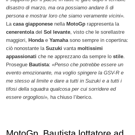
disastro di marzo, ma ora possiamo andare lì di
persona e mostrar loro che siamo veramente vicini».
La
casa giapponese
nella
MotoGp
rappresenta la
cenerentola
del
Sol levante
, visto che le sorellastre
maggiori,
Honda
e
Yamaha
sono sempre in copertina:
ciò nonostante la
Suzuki
vanta
moltissimi
appassionati
che ne apprezzano da sempre lo
stile
.
Prosegue
Bautista
:
«Penso che potrebbe essere un
evento emozionante, ma voglio spingere la GSV-R e
me stesso al limite e dare a tutti in Suzuki e a tutti i
tifosi della squadra qualcosa per cui sorridere ed
essere orgogliosi»,
ha chiuso l’iberico.
MotoGp, Bautista lottatore ad