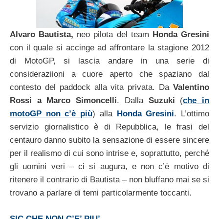
Alvaro Bautista,
neo pilota del team
Honda Gresini
con il quale si accinge ad affrontare la stagione 2012
di MotoGP, si lascia andare in una serie di
consideraziioni a cuore aperto che spaziano dal
contesto del paddock alla vita privata. Da
Valentino
Rossi a Marco Simoncelli
. Dalla
Suzuki
(
che in
motoGP non c’è più
) alla
Honda Gresini
. L’ottimo
servizio giornalistico è di Repubblica, le frasi del
centauro danno subito la sensazione di essere sincere
per il realismo di cui sono intrise e, soprattutto, perché
gli uomini veri – ci si augura, e non c’è motivo di
ritenere il contrario di Bautista – non bluffano mai se si
trovano a parlare di temi particolarmente toccanti.
SIC CHE NON C’E’ PIU’.