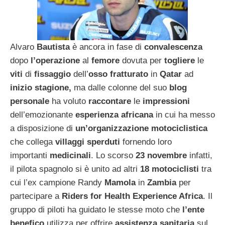
Alvaro
Bautista
è ancora in fase di
convalescenza
dopo
l’operazione
al
femore
dovuta per
togliere
le
viti
di
fissaggio
dell’
osso
fratturato
in
Qatar
ad
inizio stagione,
ma dalle colonne del suo
blog
personale
ha voluto
raccontare
le
impressioni
dell’emozionante
esperienza africana
in cui ha messo
a disposizione di
un’organizzazione motociclistica
che collega
villaggi sperduti
fornendo loro
importanti
medicinali
. Lo scorso
23 novembre
infatti,
il pilota spagnolo si è unito ad altri
18 motociclisti
tra
cui l’ex campione Randy
Mamola
in
Zambia
per
partecipare a
Riders for Health Experience Africa
. Il
gruppo di piloti ha guidato le stesse moto che
l’ente
benefico
utilizza per offrire
assistenza sanitaria
sul