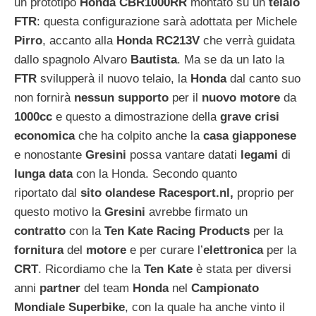
un prototipo
Honda CBR1000RR
montato su un
telaio
FTR
: questa configurazione sarà adottata per Michele
Pirro
, accanto alla
Honda RC213V
che verrà guidata
dallo spagnolo Alvaro
Bautista
. Ma se da un lato la
FTR
svilupperà il nuovo telaio, la
Honda
dal canto suo
non fornirà
nessun supporto
per il
nuovo motore
da
1000cc
e questo a dimostrazione della
grave crisi
economica
che ha colpito anche la
casa giapponese
e nonostante
Gresini
possa vantare datati
legami
di
lunga data
con la Honda. Secondo quanto
riportato dal
sito olandese Racesport.nl,
proprio per
questo motivo la
Gresini
avrebbe firmato un
contratto
con la
Ten Kate Racing Products
per la
fornitura
del
motore
e per curare l’
elettronica
per la
CRT
. Ricordiamo che la
Ten Kate
è stata per diversi
anni
partner
del team
Honda
nel
Campionato
Mondiale Superbike
, con la quale ha anche vinto il