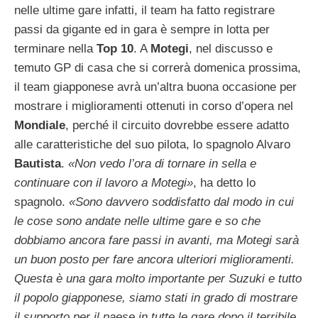
nelle ultime gare infatti, il team ha fatto registrare
passi da gigante ed in gara è sempre in lotta per
terminare nella
Top 10
. A
Motegi
, nel discusso e
temuto GP di casa che si correrà domenica prossima,
il team giapponese avrà un’altra buona occasione per
mostrare i miglioramenti ottenuti in corso d’opera nel
Mondiale
, perché il circuito dovrebbe essere adatto
alle caratteristiche del suo pilota, lo spagnolo Alvaro
Bautista
.
«Non vedo l’ora di tornare in sella e
continuare con il lavoro a Motegi»
, ha detto lo
spagnolo.
«Sono davvero soddisfatto dal modo in cui
le cose sono andate nelle ultime gare e so che
dobbiamo ancora fare passi in avanti, ma Motegi sarà
un buon posto per fare ancora ulteriori miglioramenti.
Questa è una gara molto importante per Suzuki e tutto
il popolo giapponese, siamo stati in grado di mostrare
il supporto per il paese in tutte le gare dopo il terribile