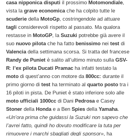
casa nipponica disputi
il prossimo
Motomondiale
,
vista la
grave economica
che ha colpito tutte le
scuderie
della
MotoGp
, costringendole ad attuare
tagli
considerevoli rispetto al passato. Ma qualora
restasse in
MotoGP
, la
Suzuki
potrebbe già avere il
suo
nuovo pilota
che ha fatto
benissimo
nei
test
di
Valencia
della settimana scorsa. Si tratta del francese
Randy de Puniet
è salito all’ultimo minuto sulla
GSV-
R
:
l’ex pilota Ducati Pramac
ha infatti testato la
moto
di quest’anno con motore da
800cc:
durante il
primo giorno di
test
ha terminato al
quarto posto
tra i
16 piloti in pista. De Puniet è stato inferiore solo alle
moto ufficiali 1000cc
di Dani
Pedrosa
e Casey
Stoner
della
Honda
e a Ben
Spies
della
Yamaha
.
«Un’ora prima che guidassi la Suzuki non sapevo che
l’avrei fatto, quindi ho dovuto modificare la tuta per
rimuovere i marchi sbagliati degli sponsor»
, ha