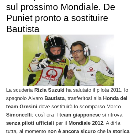
sul prossimo Mondiale. De
Puniet pronto a sostituire
Bautista
La scuderia
Rizla Suzuki
ha salutato il pilota 2011, lo
spagnolo Alvaro
Bautista
, trasferitosi alla
Honda del
team Gresini
dove sostituirà lo scomparso Marco
Simoncelli:
così ora il
team giapponese
si ritrova
senza piloti ufficiali
per il
Mondiale 2012
. A dirla
tutta, al momento
non è ancora sicuro
che la
storica