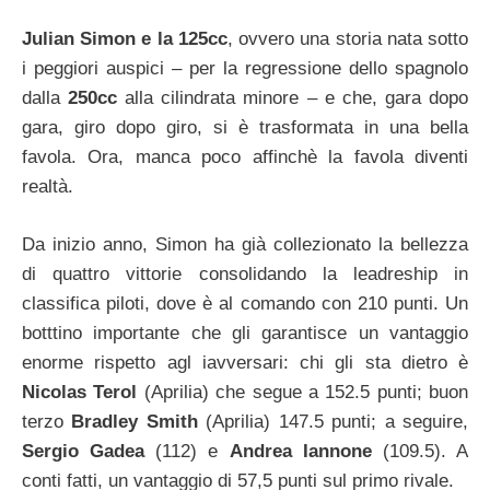
Julian Simon e la 125cc
, ovvero una storia nata sotto
i peggiori auspici – per la regressione dello spagnolo
dalla
250cc
alla cilindrata minore – e che, gara dopo
gara, giro dopo giro, si è trasformata in una bella
favola. Ora, manca poco affinchè la favola diventi
realtà.
Da inizio anno, Simon ha già collezionato la bellezza
di quattro vittorie consolidando la leadreship in
classifica piloti, dove è al comando con 210 punti. Un
botttino importante che gli garantisce un vantaggio
enorme rispetto agl iavversari: chi gli sta dietro è
Nicolas Terol
(Aprilia) che segue a 152.5 punti; buon
terzo
Bradley Smith
(Aprilia) 147.5 punti; a seguire,
Sergio Gadea
(112) e
Andrea Iannone
(109.5). A
conti fatti, un vantaggio di 57,5 punti sul primo rivale.