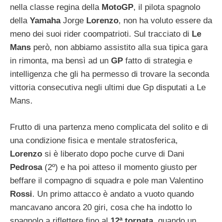
nella classe regina della
MotoGP
, il pilota spagnolo
della
Yamaha
Jorge
Lorenzo
, non ha voluto essere da
meno dei suoi rider coompatrioti. Sul tracciato di
Le
Mans
però, non abbiamo assistito alla sua tipica gara
in rimonta, ma bensì ad un
GP
fatto di strategia e
intelligenza che gli ha permesso di trovare la seconda
vittoria consecutiva negli ultimi due Gp disputati a Le
Mans.
Frutto di una partenza meno complicata del solito e di
una condizione fisica e mentale stratosferica,
Lorenzo
si è liberato dopo poche curve di Dani
Pedrosa
(2º) e ha poi atteso il momento giusto per
beffare il compagno di squadra e pole man Valentino
Rossi
. Un primo attacco è andato a vuoto quando
mancavano ancora 20 giri, cosa che ha indotto lo
spagnolo a riflettere fino al
12ª tornata
, quando un