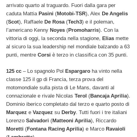
arrivato quarto al traguardo. Fuori dalla gara per
caduta Mattia
Pasini
(
Motobi-TSR
), Alex
De Angelis
(
Scot
), Raffaele
De Rosa
(
Tech3
) e il poleman,
l’americano Kenny
Noyes
(
Promoharris
). Con la
vittoria di oggi, la seconda nella stagione,
Elias
mette
al sicuro la sua leadership nel mondiale balzando a 63
punti, mentre
Corsi
è terzo in classifica con 35 punti.
125 cc
– Lo spagnolo Pol
Espargaro
ha vinto nella
classe 125 il gp di Francia, terza prova del
motomondiale sulla pista di Le Mans, davanti al
connazionale e rivale Nicolas
Terol
(
Bancaja Aprilia
).
Dominio iberico completato dal terzo e quarto posto di
Marquez
e
Vazquez
su
Derby
. Tutti fuori i tre italiani
Lorenzo
Salvadori
(
Matteoni Aprilia
), Riccardo
Moretti
(
Fontana Racing Aprilia
) e Marco
Ravaioli