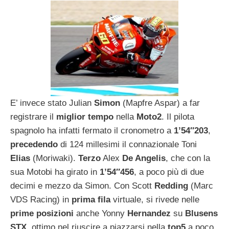
E’ invece stato Julian
Simon
(Mapfre Aspar) a far
registrare il
miglior tempo
nella
Moto2
. Il pilota
spagnolo ha infatti fermato il cronometro a
1’54″203
,
precedendo
di 124 millesimi il connazionale Toni
Elias
(Moriwaki).
Terzo
Alex
De Angelis
, che con la
sua Motobi ha girato in
1’54″456
, a poco più di due
decimi e mezzo da Simon. Con Scott
Redding
(Marc
VDS Racing) in
prima fila
virtuale, si rivede nelle
prime posizioni
anche Yonny
Hernandez
su
Blusens
STX
, ottimo nel riuscire a piazzarsi nella
top5
a poco