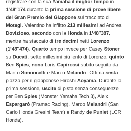
registrare con la sua
Yamaha
il
miglior tempo
in
1’48″174
durante la
prima sessione di prove libere
del Gran Premio del Giappone
sul tracciato di
Motegi
. Valentino ha inflitto
213
millesimi
ad Andrea
Dovizioso
,
secondo
con la
Honda
in
1’48″387
,
mentre ha staccato di
tre
decimi
netti
Lorenzo
(
1’48″474
).
Quarto
tempo invece per Casey
Stoner
su
Ducati
, sette millesimi più lento di Lorenzo,
quinto
Ben
Spies
,
nono
Loris
Capirossi
subito seguito da
Marco
Simoncelli
e Marco
Melandri
. Ottima
sesta
piazza per il giapponese Hiroshi
Aoyama
. Durante la
prima sessione,
uscite
di pista senza conseguenze
per Ben
Spies
(Monster Yamaha Tech 3), Aleix
Espargaró
(Pramac Racing), Marco
Melandri
(San
Carlo Honda Gresini Team) e Randy
de Puniet
(LCR
Honda).