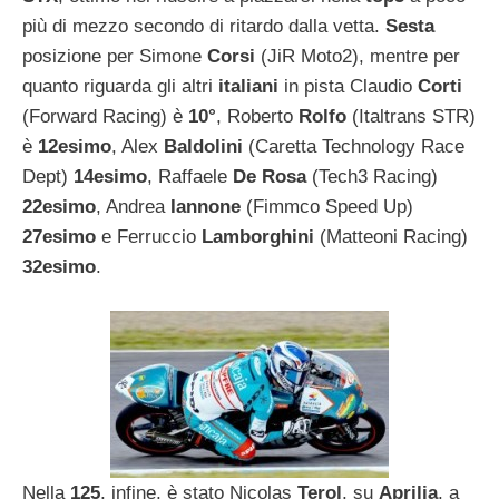
più di mezzo secondo di ritardo dalla vetta.
Sesta
posizione per Simone
Corsi
(JiR Moto2), mentre per
quanto riguarda gli altri
italiani
in pista Claudio
Corti
(Forward Racing) è
10°
, Roberto
Rolfo
(Italtrans STR)
è
12esimo
, Alex
Baldolini
(Caretta Technology Race
Dept)
14esimo
, Raffaele
De Rosa
(Tech3 Racing)
22esimo
, Andrea
Iannone
(Fimmco Speed Up)
27esimo
e Ferruccio
Lamborghini
(Matteoni Racing)
32esimo
.
Nella
125
, infine, è stato Nicolas
Terol
, su
Aprilia
, a