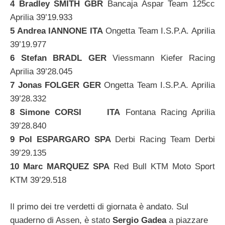
4 Bradley SMITH GBR
Bancaja Aspar Team 125cc
Aprilia 39’19.933
5 Andrea IANNONE ITA
Ongetta Team I.S.P.A. Aprilia
39’19.977
6 Stefan BRADL GER
Viessmann Kiefer Racing
Aprilia 39’28.045
7 Jonas FOLGER GER
Ongetta Team I.S.P.A. Aprilia
39’28.332
8 Simone CORSI ITA
Fontana Racing Aprilia
39’28.840
9 Pol ESPARGARO SPA
Derbi Racing Team Derbi
39’29.135
10 Marc MARQUEZ SPA
Red Bull KTM Moto Sport
KTM 39’29.518
Il primo dei tre verdetti di giornata è andato. Sul
quaderno di Assen, è stato
Sergio Gadea
a piazzare