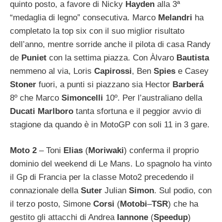
quinto posto, a favore di Nicky
Hayden
alla 3ª
“medaglia di legno” consecutiva. Marco
Melandri
ha
completato la top six con il suo miglior risultato
dell’anno, mentre sorride anche il pilota di casa Randy
de
Puniet
con la settima piazza. Con Àlvaro
Bautista
nemmeno al via, Loris
Capirossi
, Ben
Spies
e Casey
Stoner
fuori, a punti si piazzano sia Hector
Barberá
8º che Marco
Simoncelli
10º. Per l’australiano della
Ducati Marlboro
tanta sfortuna e il peggior avvio di
stagione da quando è in MotoGP con soli 11 in 3 gare.
Moto 2
– Toni
Elias
(
Moriwaki
) conferma il proprio
dominio del weekend di Le Mans. Lo spagnolo ha vinto
il Gp di Francia per la classe Moto2 precedendo il
connazionale della
Suter
Julian
Simon
. Sul podio, con
il terzo posto, Simone
Corsi
(
Motobi
–
TSR
) che ha
gestito gli attacchi di Andrea
Iannone
(
Speedup
)