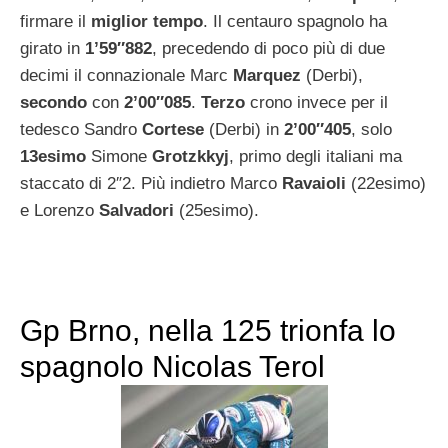
firmare il
miglior tempo
. Il centauro spagnolo ha
girato in
1’59″882
, precedendo di poco più di due
decimi il connazionale Marc
Marquez
(Derbi),
secondo
con
2’00″085
.
Terzo
crono invece per il
tedesco Sandro
Cortese
(Derbi) in
2’00″405
, solo
13esimo
Simone
Grotzkkyj
, primo degli italiani ma
staccato di 2″2. Più indietro Marco
Ravaioli
(22esimo)
e Lorenzo
Salvadori
(25esimo).
Gp Brno, nella 125 trionfa lo
spagnolo Nicolas Terol