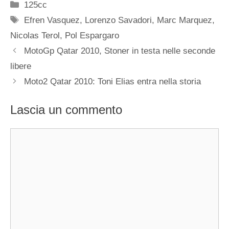
Categorie
125cc
Tag
Efren Vasquez
,
Lorenzo Savadori
,
Marc Marquez
,
Nicolas Terol
,
Pol Espargaro
MotoGp Qatar 2010, Stoner in testa nelle seconde
libere
Moto2 Qatar 2010: Toni Elias entra nella storia
Lascia un commento
Commento