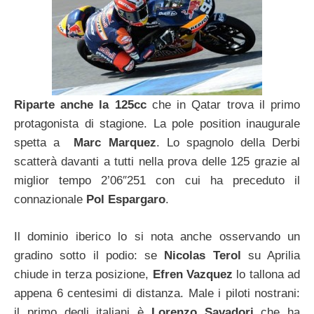
Riparte anche la 125cc
che in Qatar trova il primo
protagonista di stagione. La pole position inaugurale
spetta a
Marc Marquez
. Lo spagnolo della Derbi
scatterà davanti a tutti nella prova delle 125 grazie al
miglior tempo 2’06″251 con cui ha preceduto il
connazionale
Pol Espargaro
.
Il dominio iberico lo si nota anche osservando un
gradino sotto il podio: se
Nicolas Terol
su Aprilia
chiude in terza posizione,
Efren Vazquez
lo tallona ad
appena 6 centesimi di distanza. Male i piloti nostrani:
il primo degli italiani è
Lorenzo Savadori
che ha