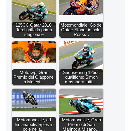
125CC Qatar 2010:
Motomondiale, Gp del
Terol griffa la prima
Qatar: Stoner in pole,
stagionale
Rossi…
Moto Gp, Gran
Sachsenring 125cc
Premio del Giappone:
qualifiche: Simon
a Motegi…
massacra tutti,…
Motomondiale, ad
Motomondiale, Gran
Indianapolis Spies in
Premio di San
pole nella…
Marino: a Misano…