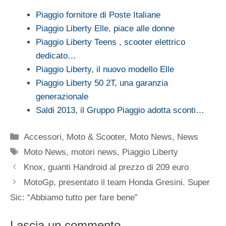
Piaggio fornitore di Poste Italiane
Piaggio Liberty Elle, piace alle donne
Piaggio Liberty Teens , scooter elettrico
dedicato…
Piaggio Liberty, il nuovo modello Elle
Piaggio Liberty 50 2T, una garanzia
generazionale
Saldi 2013, il Gruppo Piaggio adotta sconti…
Categorie
Accessori
,
Moto & Scooter
,
Moto News
,
News
Tag
Moto News
,
motori news
,
Piaggio Liberty
Knox, guanti Handroid al prezzo di 209 euro
MotoGp, presentato il team Honda Gresini. Super
Sic: “Abbiamo tutto per fare bene”
Lascia un commento