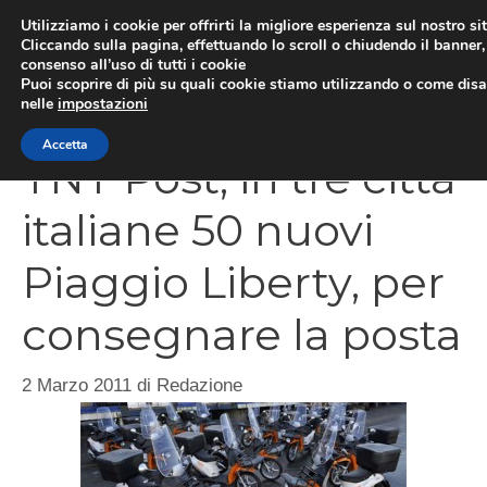
Vai
Utilizziamo i cookie per offrirti la migliore esperienza sul nostro si
al
Cliccando sulla pagina, effettuando lo scroll o chiudendo il banner, 
ME
consenso all’uso di tutti i cookie
contenuto
Puoi scoprire di più su quali cookie stiamo utilizzando o come disat
nelle
impostazioni
Accetta
TNT Post, in tre città
italiane 50 nuovi
Piaggio Liberty, per
consegnare la posta
2 Marzo 2011
di
Redazione