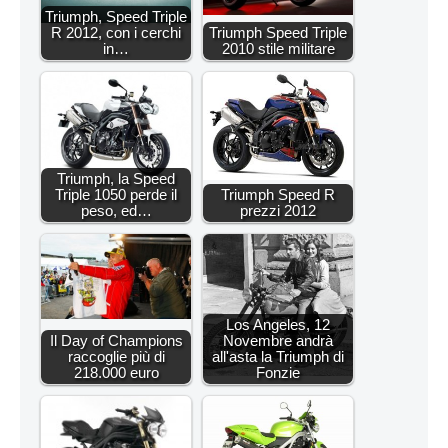
Triumph, Speed Triple
R 2012, con i cerchi
Triumph Speed Triple
in…
2010 stile militare
Triumph, la Speed
Triple 1050 perde il
Triumph Speed R
peso, ed…
prezzi 2012
Los Angeles, 12
Il Day of Champions
Novembre andrà
raccoglie più di
all'asta la Triumph di
218.000 euro
Fonzie