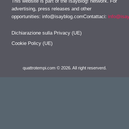
This website is part of the IsayBlog! network. For
advertising, press releases and other
opportunities:
info@isayblog.comContattaci
:
info@isa
Dichiarazione sulla Privacy (UE)
Cookie Policy (UE)
quattrotempi.com © 2026. All right reserverd.