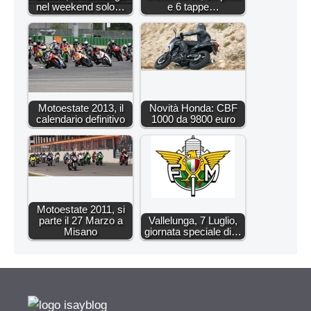
nel weekend solo…
e 6 tappe…
Motoestate 2013, il
Novità Honda: CBF
calendario definitivo
1000 da 9800 euro
Motoestate 2011, si
parte il 27 Marzo a
Vallelunga, 7 Luglio,
Misano
giornata speciale di…