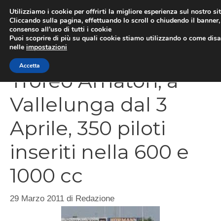
Vai
Utilizziamo i cookie per offrirti la migliore esperienza sul nostro si
al
Cliccando sulla pagina, effettuando lo scroll o chiudendo il banner, 
ME
consenso all’uso di tutti i cookie
contenuto
Puoi scoprire di più su quali cookie stiamo utilizzando o come disat
nelle
impostazioni
Accetta
Trofeo Amatori, a
Vallelunga dal 3
Aprile, 350 piloti
inseriti nella 600 e
1000 cc
29 Marzo 2011
di
Redazione