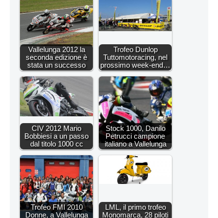
Vallelunga 2012 la
Trofeo Dunlop
seconda edizione è
Tuttomotoracing, nel
stata un successo
prossimo week-end…
CIV 2012 Mario
Stock 1000, Danilo
Bobbiesi a un passo
Petrucci campione
dal titolo 1000 cc
italiano a Vallelunga
Trofeo FMI 2010
LML, il primo trofeo
Donne, a Vallelunga
Monomarca, 28 piloti