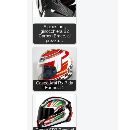
Alpinestars,
ginocchiera B2
Carbon Brace, al
prezzo…
Casco Arai Rx-7 da
Formula 1
Casco SP2 Road, al