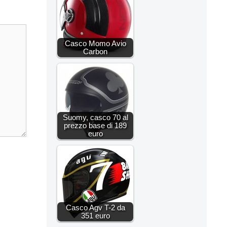
Casco Momo Avio
Carbon
Suomy, casco 70 al
prezzo base di 189
euro
Casco Agv T-2 da
351 euro