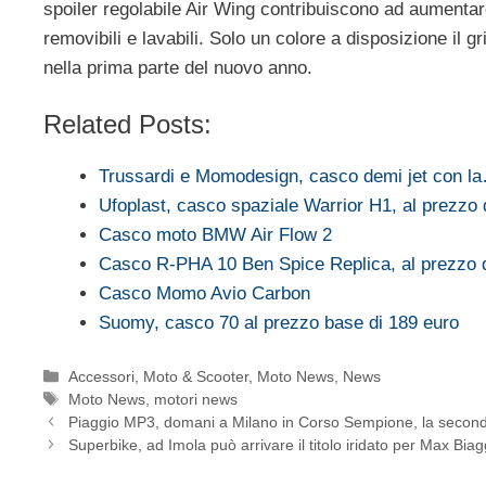
spoiler regolabile Air Wing contribuiscono ad aumentare
removibili e lavabili. Solo un colore a disposizione il g
nella prima parte del nuovo anno.
Related Posts:
Trussardi e Momodesign, casco demi jet con l
Ufoplast, casco spaziale Warrior H1, al prezzo 
Casco moto BMW Air Flow 2
Casco R-PHA 10 Ben Spice Replica, al prezzo 
Casco Momo Avio Carbon
Suomy, casco 70 al prezzo base di 189 euro
Categorie
Accessori
,
Moto & Scooter
,
Moto News
,
News
Tag
Moto News
,
motori news
Piaggio MP3, domani a Milano in Corso Sempione, la second
Superbike, ad Imola può arrivare il titolo iridato per Max Biaggi