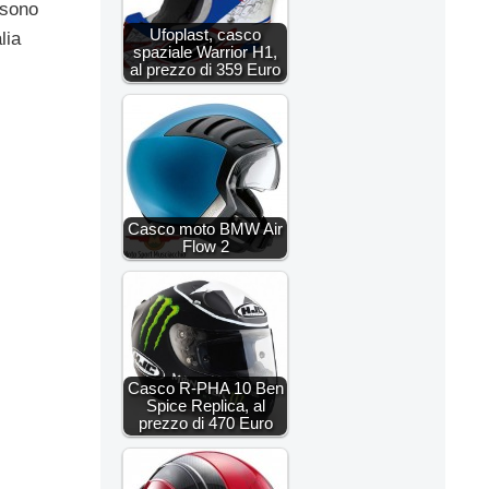
 sono
Ufoplast, casco
lia
spaziale Warrior H1,
al prezzo di 359 Euro
Casco moto BMW Air
Flow 2
Casco R-PHA 10 Ben
Spice Replica, al
prezzo di 470 Euro