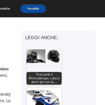
 cookie
Accetta
ESSORI MOTO
MOTO GP
SUPERBIKE
l
LEGGI ANCHE:
arbon
Trussardi e
ievo,
Momodesign, casco
demi jet con la…
herally
era. Lo