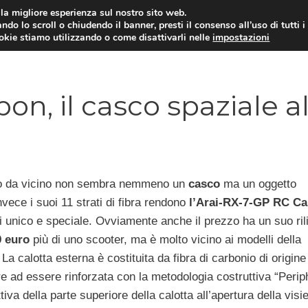
i la migliore esperienza sul nostro sito web.
ndo lo scroll o chiudendo il banner, presti il consenso all’uso di tutti i
ookie stiamo utilizzando o come disattivarli nelle
impostazioni
MOTO NEWS
ACC
on, il casco spaziale a
lo da vicino non sembra nemmeno un
casco
ma un oggetto
nvece i suoi 11 strati di fibra rendono
l’Arai-RX-7-GP RC C
i unico e speciale. Ovviamente anche il prezzo ha un suo ril
9 euro
più di uno scooter, ma è molto vicino ai modelli della
La calotta esterna è costituita da fibra di carbonio di origine
tre ad essere rinforzata con la metodologia costruttiva “Perip
iva della parte superiore della calotta all’apertura della visi