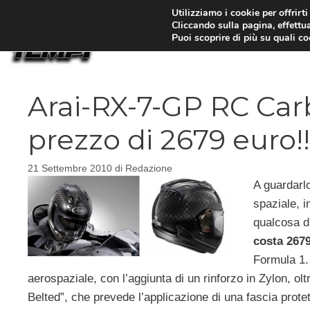
Vai
Utilizziamo i cookie per offrirt
Cliccando sulla pagina, effettua
al
Puoi scoprire di più su quali c
contenuto
Arai-RX-7-GP RC Carb
prezzo di 2679 euro!!
21 Settembre 2010
di
Redazione
A guardar
spaziale, i
qualcosa d
costa 267
Formula 1. 
aerospaziale, con l’aggiunta di un rinforzo in Zylon, ol
Belted”, che prevede l’applicazione di una fascia protett