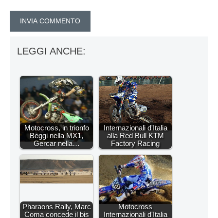
LEGGI ANCHE:
Motocross, in trionfo
Internazionali d'Italia
Beggi nella MX1,
alla Red Bull KTM
Gercar nella…
Factory Racing
Pharaons Rally, Marc
Motocross
Coma concede il bis
Internazionali d'Italia