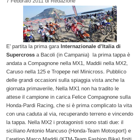
7 Febbraio 2011
di
Redazione
E’ partita la prima gara
Internazionale d’Italia di
Supercross
a Bacoli (in Campania) la prima tappa è
andata a Compagnone nella MX1, Maddii nella MX2,
Caruso nella 125 e Tropepe nel Minicross. Pubblico
delle grandi occasioni sulla spiaggia vista anche la
giornata primaverile, Nella MX1 non ha tradito le
attese il campione in carica Felice Compagnone sulla
Honda-Pardi Racing, che si è prima complicato la vita
con una caduta al via, recuperando terreno e vincendo
la tappa. Nella MX2 i protagonisti sono stati due: il
siciliano Antonio Mancuso (Honda-Team Motosport) e
l’aretino Marco Maddii (KTM-Team Fashion Bike) finiti