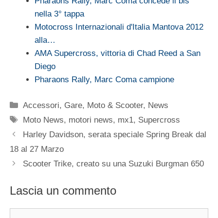
Pharaons Rally, Marc Coma concede il bis
nella 3° tappa
Motocross Internazionali d'Italia Mantova 2012
alla…
AMA Supercross, vittoria di Chad Reed a San
Diego
Pharaons Rally, Marc Coma campione
Categorie
Accessori
,
Gare
,
Moto & Scooter
,
News
Tag
Moto News
,
motori news
,
mx1
,
Supercross
Harley Davidson, serata speciale Spring Break dal
18 al 27 Marzo
Scooter Trike, creato su una Suzuki Burgman 650
Lascia un commento
Commento