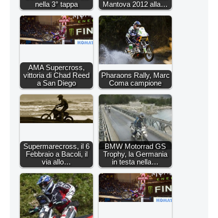
nella 3° tappa
Mantova 2012 alla…
AMA Supercross,
vittoria di Chad Reed
Pharaons Rally, Marc
a San Diego
Coma campione
Supermarecross, il 6
BMW Motorrad GS
Febbraio a Bacoli, il
Trophy, la Germania
via allo…
in testa nella…