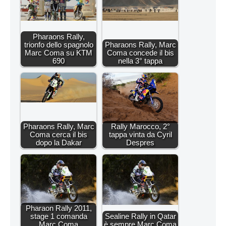
Pharaons Rally,
trionfo dello spagnolo
Pharaons Rally, Marc
Marc Coma su KTM
Coma concede il bis
690
nella 3° tappa
Pharaons Rally, Marc
Rally Marocco, 2°
Coma cerca il bis
tappa vinta da Cyril
dopo la Dakar
Despres
Pharaon Rally 2011,
stage 1 comanda
Sealine Rally in Qatar
Marc Coma
è sempre Marc Coma