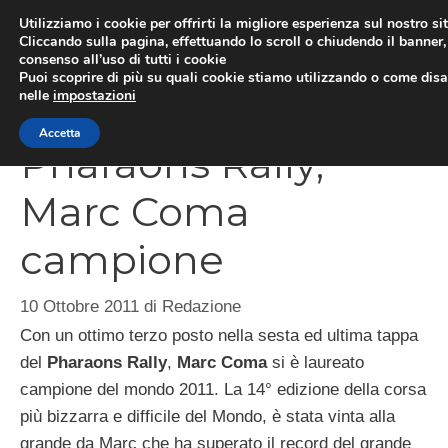
Vai
Utilizziamo i cookie per offrirti la migliore esperienza sul nostro si
al
Cliccando sulla pagina, effettuando lo scroll o chiudendo il banner, 
ME
consenso all’uso di tutti i cookie
contenuto
Puoi scoprire di più su quali cookie stiamo utilizzando o come disat
nelle
impostazioni
Accetta
Pharaons Rally,
Marc Coma
campione
10 Ottobre 2011
di
Redazione
Con un ottimo terzo posto nella sesta ed ultima tappa
del
Pharaons Rally
,
Marc Coma
si è laureato
campione del mondo 2011. La 14° edizione della corsa
più bizzarra e difficile del Mondo, è stata vinta alla
grande da Marc che ha superato il record del grande