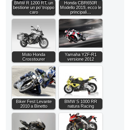
BMW R 1200 RT, un
Honda CBR650R
bestione un po’ troppo
Modello 2019, ecco le
caro
principali…
Moto Honda
Yamaha YZF-R1
Crosstourer
versione 2012
Biker Fest Levante
BMW S 1000 RR
2010 a Binetto
natura Racing