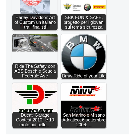
Harley Davidson Art
SBK FUN & SAFE,
of Custom un italiano
progetto per i giovani
tra i finalisti
sul tema sicurezza
Ride The Safety con
ABS Bosch e Scuola
Federale Asc
Bmw Ride of your Life
Ducati Garage
San Marino e Misano
Contest 2010, le 10
Adriatico, 6 settembre
moto più belle…
2009:…