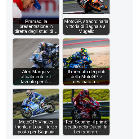
Pramac, la
MotoGP, straordinaria
presentazione in
vittoria di Bagnaia al
diretta dagli studi di…
Mugello
Alex Marquez
Il mercato dei piloti
attualmente è il
della MotoGP è
favorito per il…
destinato a…
MotoGP: Vinales
Test Sepang, il primo
trionfa a Losail, terzo
scatto della Ducati fa
posto per Bagnaia
ben sperare