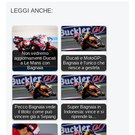
LEGGI ANCHE:
Non vedremo
aggiornamenti Ducati
Ducati e MotoGP:
a Le Mans con
Bagnaia è l’unico che
Bagnaia
riesce a gestirla
Pecco Bagnaia vede
Super Bagnaia in
il titolo: come può
Indonesia: vince e si
vincere già a Sepang
riprende la…