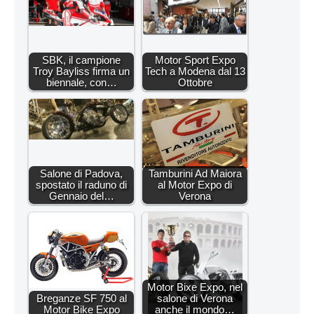
SBK, il campione
Motor Sport Expo
Troy Bayliss firma un
Tech a Modena dal 13
biennale, con…
Ottobre
Salone di Padova,
Tamburini Ad Maiora
spostato il raduno di
al Motor Expo di
Gennaio del…
Verona
Motor Bixe Expo, nel
Breganze SF 750 al
salone di Verona
Motor Bike Expo
anche il mondo…