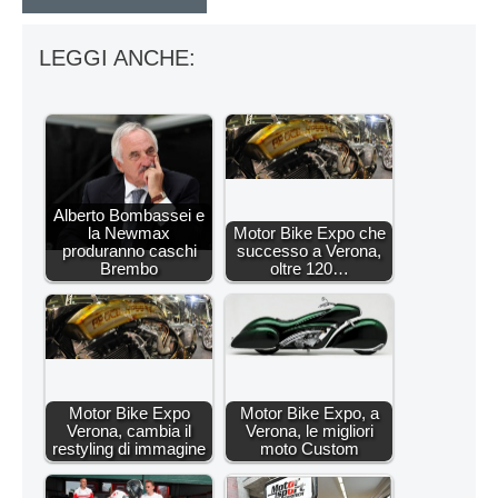
LEGGI ANCHE:
Alberto Bombassei e
la Newmax
Motor Bike Expo che
produranno caschi
successo a Verona,
Brembo
oltre 120…
Motor Bike Expo
Motor Bike Expo, a
Verona, cambia il
Verona, le migliori
restyling di immagine
moto Custom