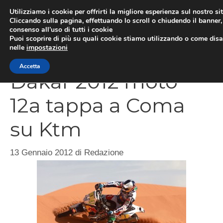
Vai
Utilizziamo i cookie per offrirti la migliore esperienza sul nostro si
al
Cliccando sulla pagina, effettuando lo scroll o chiudendo il banner, 
ME
consenso all’uso di tutti i cookie
contenuto
Puoi scoprire di più su quali cookie stiamo utilizzando o come disat
nelle
impostazioni
Accetta
Dakar 2012 moto
12a tappa a Coma
su Ktm
13 Gennaio 2012
di
Redazione