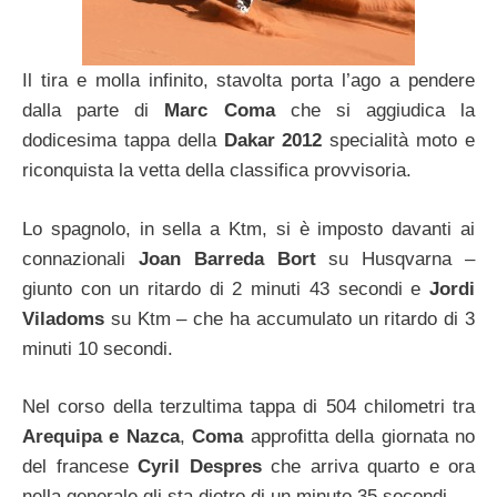
Il tira e molla infinito, stavolta porta l’ago a pendere
dalla parte di
Marc Coma
che si aggiudica la
dodicesima tappa della
Dakar 2012
specialità moto e
riconquista la vetta della classifica provvisoria.
Lo spagnolo, in sella a Ktm, si è imposto davanti ai
connazionali
Joan Barreda Bort
su Husqvarna –
giunto con un ritardo di 2 minuti 43 secondi e
Jordi
Viladoms
su Ktm – che ha accumulato un ritardo di 3
minuti 10 secondi.
Nel corso della terzultima tappa di 504 chilometri tra
Arequipa e Nazca
,
Coma
approfitta della giornata no
del francese
Cyril Despres
che arriva quarto e ora
nella generale gli sta dietro di un minuto 35 secondi.