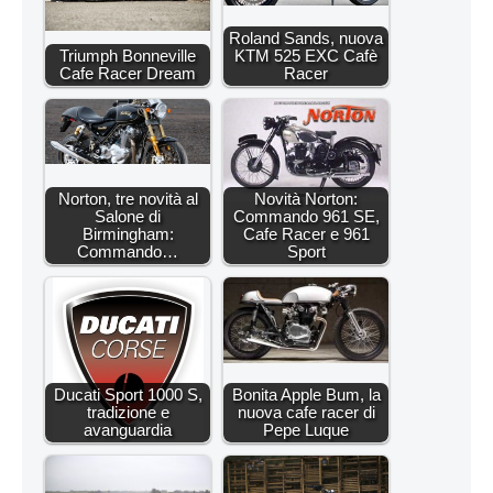
Roland Sands, nuova
Triumph Bonneville
KTM 525 EXC Cafè
Cafe Racer Dream
Racer
Norton, tre novità al
Novità Norton:
Salone di
Commando 961 SE,
Birmingham:
Cafe Racer e 961
Commando…
Sport
Ducati Sport 1000 S,
Bonita Apple Bum, la
tradizione e
nuova cafe racer di
avanguardia
Pepe Luque