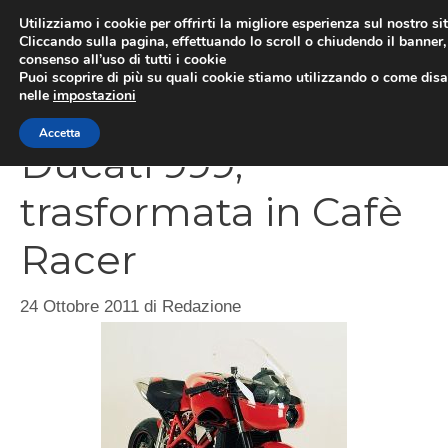
Vai
Utilizziamo i cookie per offrirti la migliore esperienza sul nostro si
al
Cliccando sulla pagina, effettuando lo scroll o chiudendo il banner, 
ME
consenso all’uso di tutti i cookie
contenuto
Puoi scoprire di più su quali cookie stiamo utilizzando o come disat
nelle
impostazioni
Accetta
Ducati 999,
trasformata in Cafè
Racer
24 Ottobre 2011
di
Redazione