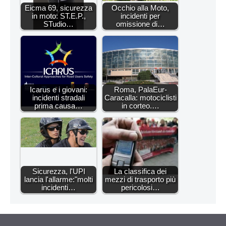
Eicma 69, sicurezza
Occhio alla Moto,
in moto: ST.E.P.,
incidenti per
STudio…
omissione di…
Icarus e i giovani:
Roma, PalaEur-
incidenti stradali
Caracalla: motociclisti
prima causa…
in corteo.…
Sicurezza, l'UPI
La classifica dei
lancia l'allarme:"molti
mezzi di trasporto più
incidenti…
pericolosi…