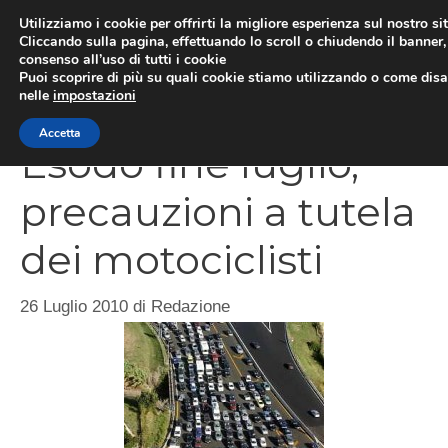
Vai
Utilizziamo i cookie per offrirti la migliore esperienza sul nostro si
al
Cliccando sulla pagina, effettuando lo scroll o chiudendo il banner, 
ME
consenso all’uso di tutti i cookie
contenuto
Puoi scoprire di più su quali cookie stiamo utilizzando o come disat
nelle
impostazioni
Accetta
Esodo fine luglio,
precauzioni a tutela
dei motociclisti
26 Luglio 2010
di
Redazione