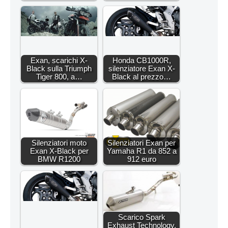
Exan, scarichi X-
Honda CB1000R,
Black sulla Triumph
silenziatore Exan X-
Tiger 800, a…
Black al prezzo…
Silenziatori moto
Silenziatori Exan per
Exan X-Black per
Yamaha R1 da 852 a
BMW R1200
912 euro
Scarico Spark
Exhaust Technology,