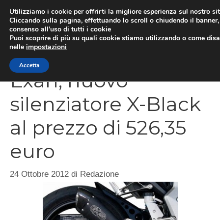
Vai
Utilizziamo i cookie per offrirti la migliore esperienza sul nostro si
al
Cliccando sulla pagina, effettuando lo scroll o chiudendo il banner, 
ME
consenso all’uso di tutti i cookie
contenuto
Puoi scoprire di più su quali cookie stiamo utilizzando o come disat
nelle
impostazioni
Accetta
Exan, nuovo
silenziatore X-Black
al prezzo di 526,35
euro
24 Ottobre 2012
di
Redazione