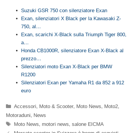
Suzuki GSR 750 con silenziatore Exan
Exan, silenziatori X Black per la Kawasaki Z-
750, al…
Exan, scarichi X-Black sulla Triumph Tiger 800,
a…
Honda CB1000R, silenziatore Exan X-Black al
prezzo…
Silenziatori moto Exan X-Black per BMW
R1200
Silenziatori Exan per Yamaha R1 da 852 a 912
euro
Categorie
Accessori
,
Moto & Scooter
,
Moto News
,
Moto2
,
Motoraduni
,
News
Tag
Moto News
,
motori news
,
salone EICMA