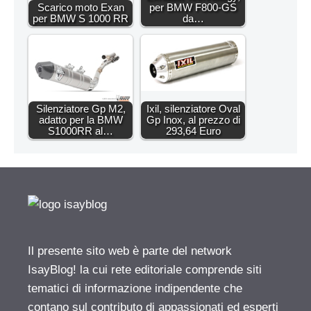
Scarico moto Exan
per BMW F800-GS
per BMW S 1000 RR
da…
Silenziatore Gp M2,
Ixil, silenziatore Oval
adatto per la BMW
Gp Inox, al prezzo di
S1000RR al…
293,64 Euro
Il presente sito web è parte del network
IsayBlog! la cui rete editoriale comprende siti
tematici di informazione indipendente che
contano sul contributo di appassionati ed esperti