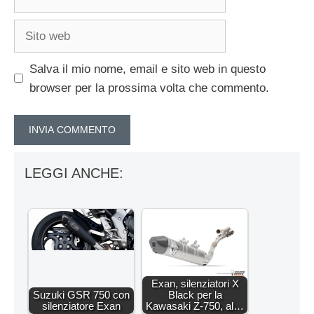
Sito
web
Salva il mio nome, email e sito web in questo
browser per la prossima volta che commento.
LEGGI ANCHE:
Exan, silenziatori X
Suzuki GSR 750 con
Black per la
silenziatore Exan
Kawasaki Z-750, al…