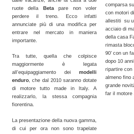
dalle vacanze, anche la casa a due
comparsa sul
ruote della
Beta
pare non voler
con motori d
perdere il treno. Ecco infatti
allestiti su u
annunciate più di una modifica per
acciaio di ma
entrare nel mercato in maniera
della casa F
importante.
rimasta bloc
90’ con un f
Tra tutte, quella che colpisce
dopo 10 anni,
maggiormente è legata
ripartire con
all’equipaggiamento dei
modelli
almeno fino 
enduro
, che dal 2010 saranno dotate
grande novit
di motore tutto made in Italy. A
far il motore
realizzarlo, la stessa compagnia
fiorentina.
La presentazione della nuova gamma,
di cui per ora non sono trapelate