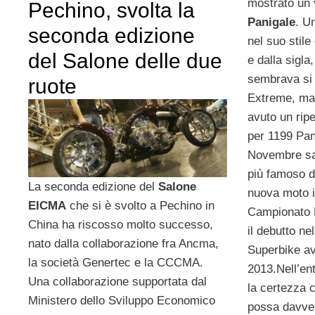
mostrato un 
Pechino, svolta la
Panigale
. U
seconda edizione
nel suo stile
del Salone delle due
e dalla sigl
sembrava si
ruote
Extreme, ma 
avuto un rip
per 1199 Pan
Novembre sa
più famoso di
La seconda edizione del
Salone
nuova moto 
EICMA
che si è svolto a Pechino in
Campionato 
China ha riscosso molto successo,
il debutto n
nato dalla collaborazione fra Ancma,
Superbike av
la società Genertec e la CCCMA.
2013.Nell’en
Una collaborazione supportata dal
la certezza 
Ministero dello Sviluppo Economico
possa davver