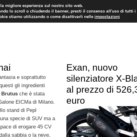
i la migliore esperienza sul nostro sito web.
ndo lo scroll o chiudendo il banner, presti il consenso all’uso di tutti i
ookie stiamo utilizzando o come disattivarli nelle
impostazioni
MOTO NEWS
ACC
mai
Exan, nuovo
silenziatore X-Bl
fantasia e soprattutto
uesti gli ingredienti
al prezzo di 526,
a
Brutus
che è stata
euro
 Salone EICMa di Milano.
llo stand di Pepl
, una specie di SUV ma a
apace di erogare 45 CV
 dalla sabbia o la neve,