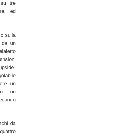
 su tre
ore, ed
o sulla
o da un
elaietto
ensioni
upside-
abile
iore un
on un
carico
schi da
uattro