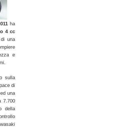
011
ha
o 4 cc
o di una
ompiere
rezza e
mi.
o sulla
pace di
 ed una
 7.700
o della
ontrollo
asaki