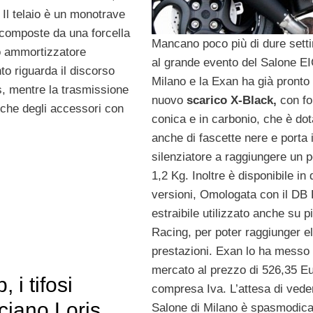
 Il telaio è un monotrave
i composte da una forcella
Mancano poco più di dure sett
no ammortizzatore
al grande evento del Salone E
to riguarda il discorso
Milano e la Exan ha già pronto 
s, mentre la trasmissione
nuovo
scarico X-Black,
con f
che degli accessori con
conica e in carbonio, che è dot
anche di fascette nere e porta i
silenziatore a raggiungere un p
1,2 Kg. Inoltre è disponibile in
versioni, Omologata con il DB K
estraibile utilizzato anche su p
Racing, per poter raggiunger e
prestazioni. Exan lo ha messo 
mercato al prezzo di 526,35 E
 i tifosi
compresa Iva. L’attesa di veder
ciano Loris
Salone di Milano è spasmodica