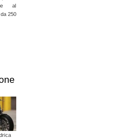
re al
 da 250
lone
drica