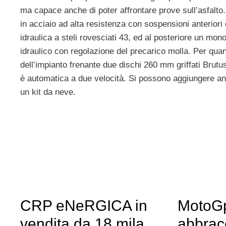
ma capace anche di poter affrontare prove sull’asfalto.
in acciaio ad alta resistenza con sospensioni anterior
idraulica a steli rovesciati 43, ed al posteriore un mo
idraulico con regolazione del precarico molla. Per quan
dell’impianto frenante due dischi 260 mm griffati Brutu
è automatica a due velocità. Si possono aggiungere an
un kit da neve.
CRP eNeRGICA in
MotoGp,
vendita da 18 mila
abbrac