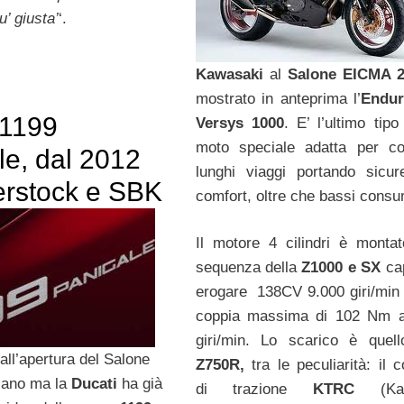
u’ giusta’
‘.
Kawasaki
al
Salone EICMA 2
mostrato in anteprima l’
Endur
 1199
Versys 1000
. E’ l’ultimo tip
moto speciale adatta per c
le, dal 2012
lunghi viaggi portando sicu
erstock e SBK
comfort, oltre che bassi consu
Il motore 4 cilindri è montat
sequenza della
Z1000 e SX
ca
erogare 138CV 9.000 giri/min
coppia massima di 102 Nm a
giri/min. Lo scarico è quell
ll’apertura del Salone
Z750R,
tra le peculiarità: il c
lano ma la
Ducati
ha già
di trazione
KTRC
(Kaw