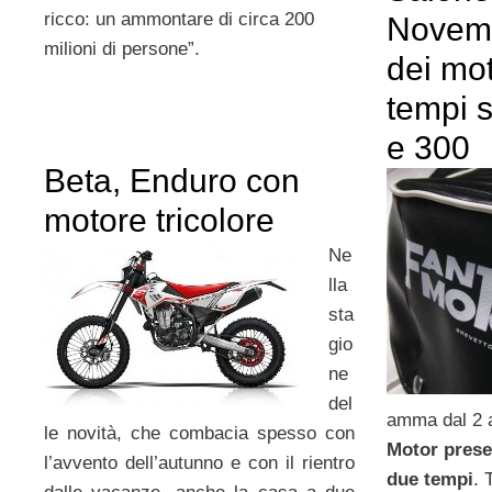
ricco: un ammontare di circa 200
Novemb
milioni di persone”.
dei mot
tempi s
e 300
Beta, Enduro con
motore tricolore
Ne
lla
sta
gio
ne
del
amma dal 2 
le novità, che combacia spesso con
Motor prese
l’avvento dell’autunno e con il rientro
due tempi
. 