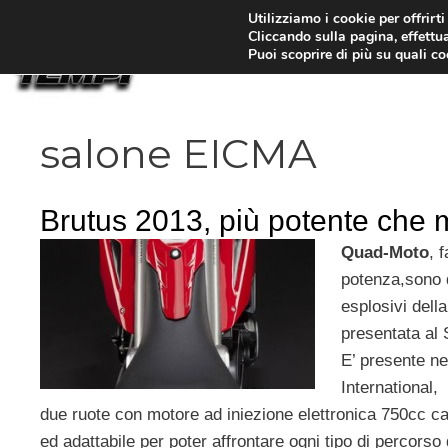
Vai
Utilizziamo i cookie per offrirt
Cliccando sulla pagina, effettua
al
Puoi scoprire di più su quali c
contenuto
salone EICMA
Brutus 2013, più potente che 
Quad-Moto
, 
potenza,sono q
esplosivi dell
presentata al
E’ presente ne
International
due ruote con motore ad iniezione elettronica 750cc c
ed adattabile per poter affrontare ogni tipo di percorso