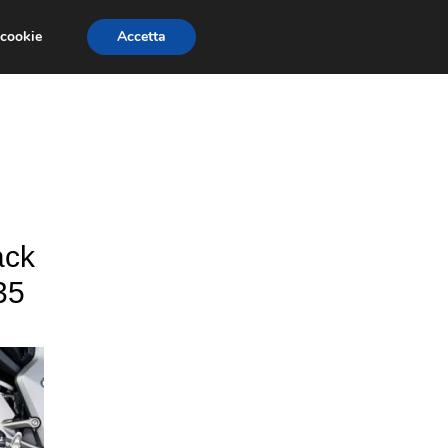
 cookie
Accetta
ESSORI MOTO
MOTO GP
SUPERBIKE
ack
35