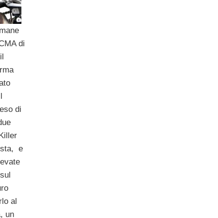
imane
ICMA di
il
orma
ato
l
eso di
 due
iller
ista, e
levate
sul
uro
lo al
, un