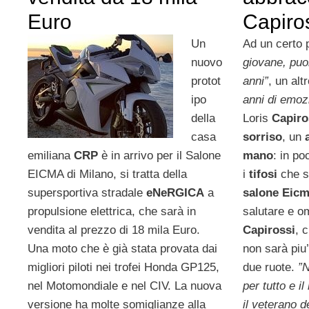
Euro
Capiro
Un
Ad un certo 
nuovo
giovane, puoi
protot
anni”
, un alt
ipo
anni di emoz
della
Loris
Capiro
casa
sorriso
, un
emiliana
CRP
è in arrivo per il Salone
mano
: in po
EICMA di Milano, si tratta della
i
tifosi
che si
supersportiva stradale
eNeRGICA
a
salone Eic
propulsione elettrica, che sarà in
salutare e o
vendita al prezzo di 18 mila Euro.
Capirossi
, 
Una moto che è già stata provata dai
non sarà piu’
migliori piloti nei trofei Honda GP125,
due ruote.
”N
nel Motomondiale e nel CIV. La nuova
per tutto e i
versione ha molte somiglianze alla
il veterano 