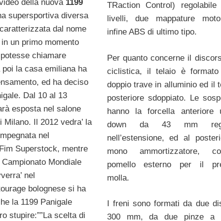
video della nuova
1199
TRaction Control) regolabile
na supersportiva diversa
livelli, due mappature mot
 caratterizzata dal nome
infine ABS di ultimo tipo.
a, in un primo momento
 potesse chiamare
Per quanto concerne il discors
poi la casa emiliana ha
ciclistica, il telaio è format
ensamento, ed ha deciso
doppio trave in alluminio ed il t
igale. Dal 10 al 13
posteriore sdoppiato. Le sosp
rà esposta nel salone
hanno la forcella anteriore 
 Milano. Il 2012 vedra’ la
down da 43 mm regol
impegnata nel
nell’estensione, ed al poster
Fim Superstock, mentre
mono ammortizzatore, c
el Campionato Mondiale
pomello esterno per il pre
verra’ nel
molla.
tourage bolognese si ha
che la 1199 Panigale
I freni sono formati da due di
o stupire:””La scelta di
300 mm, da due pinze a q