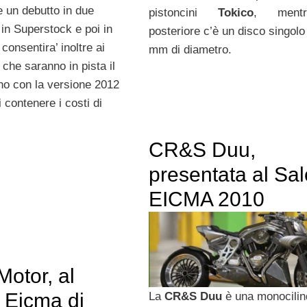
 un debutto in due
pistoncini
Tokico
, ment
 in Superstock e poi in
posteriore c’è un disco singolo
onsentira’ inoltre ai
mm di diametro.
che saranno in pista il
o con la versione 2012
i contenere i costi di
CR&S Duu,
presentata al Sa
EICMA 2010
Motor, al
 Eicma di
La
CR&S Duu
è una monocilin