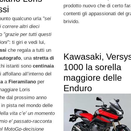
prodotto nuovo che di certo far
ssi
contenti gli appassionati del g
punto qualcuno urla
”sei
brivido.
 correre altri dieci
ro
”grazie per tutti questi
ioni”
: ti giri e vedi lui,
ssi
che regala a tutti un
Kawasaki, Versy
autografo
, una
stretta di
1000 la sorella
chi istanti sono
centinaia
 affollano all’interno del
maggiore delle
ma
a
Fieramilano
per
Enduro
maggiare Loris
che dal prossimo anno
 in pista nel mondo delle
ella vita c’e’ un momento
l mio e’ passato-racconta
del MotoGp-decisione