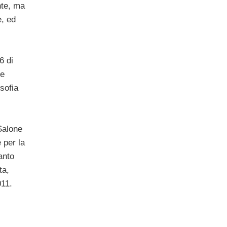
nte, ma
, ed
6 di
 e
osofia
Salone
 per la
anto
ta,
011.