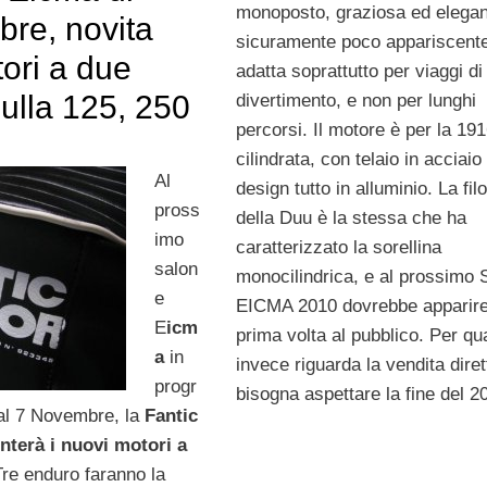
monoposto, graziosa ed elega
re, novita
sicuramente poco appariscente
ori a due
adatta soprattutto per viaggi di
ulla 125, 250
divertimento, e non per lunghi
percorsi. Il motore è per la 191
cilindrata, con telaio in acciaio
Al
design tutto in alluminio. La fil
pross
della Duu è la stessa che ha
imo
caratterizzato la sorellina
salon
monocilindrica, e al prossimo 
e
EICMA 2010 dovrebbe apparire
E
icm
prima volta al pubblico. Per qu
a
in
invece riguarda la vendita diret
progr
bisogna aspettare la fine del 2
al 7 Novembre, la
Fantic
nterà i nuovi motori a
Tre enduro faranno la