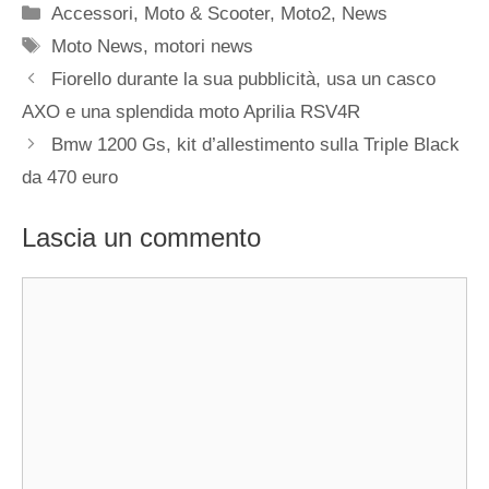
Categorie
Accessori
,
Moto & Scooter
,
Moto2
,
News
Tag
Moto News
,
motori news
Fiorello durante la sua pubblicità, usa un casco
AXO e una splendida moto Aprilia RSV4R
Bmw 1200 Gs, kit d’allestimento sulla Triple Black
da 470 euro
Lascia un commento
Commento