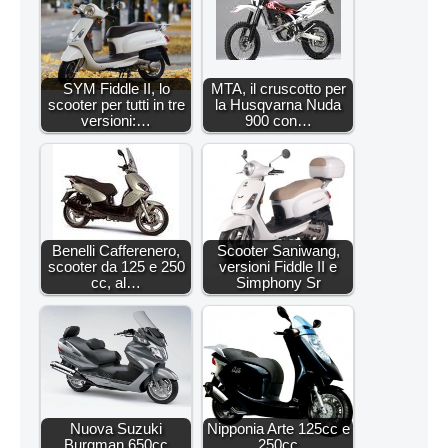
SYM Fiddle II, lo
MTA, il cruscotto per
scooter per tutti in tre
la Husqvarna Nuda
versioni:…
900 con…
Benelli Cafferenero,
Scooter Saniwang,
scooter da 125 e 250
versioni Fiddle II e
cc, al…
Simphony Sr
Nuova Suzuki
Nipponia Arte 125cc e
Burgman 650cc
250cc