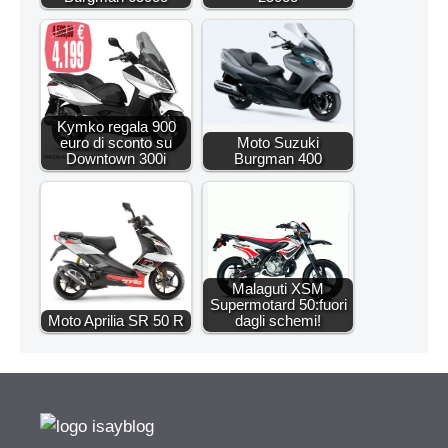
Kymko regala 900
euro di sconto su
Moto Suzuki
Downtown 300i
Burgman 400
Malaguti XSM
Supermotard 50:fuori
Moto Aprilia SR 50 R
dagli schemi!