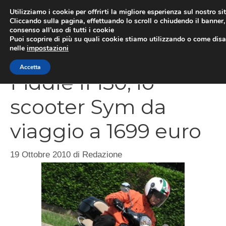
Vai
Utilizziamo i cookie per offrirti la migliore esperienza sul nostro si
al
Cliccando sulla pagina, effettuando lo scroll o chiudendo il banner, 
ME
consenso all’uso di tutti i cookie
contenuto
Puoi scoprire di più su quali cookie stiamo utilizzando o come disat
nelle
impostazioni
Accetta
Fiddle II 150, lo
scooter Sym da
viaggio a 1699 euro
19 Ottobre 2010
di
Redazione