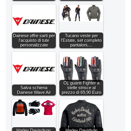
Dainese offre sarti per
Tucano veste per
l'acquisto di tute
l'Estate, set completo
personalizzate
pantaloni,…
Oj, guanti Fighter a
Salva schiena
stelle strisce al
Dainese Wave Air
prezzo di 69,90 Euro
Harley Davisdson,
Harley Davidson