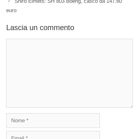
Shiro Elmets: SH 803 Boeng, casco da 147.60
euro
Lascia un commento
Commento
Nome
Email