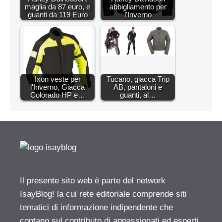
maglia da 87 euro, e
abbigliamento per
guanti da 119 Euro
l'Inverno
Ixon veste per
Tucano, giacca Trip
l'Inverno, Giacca
AB, pantaloni e
Colorado HP e…
guanti, al…
Il presente sito web è parte del network
IsayBlog! la cui rete editoriale comprende siti
tematici di informazione indipendente che
contano sul contributo di appassionati ed esperti