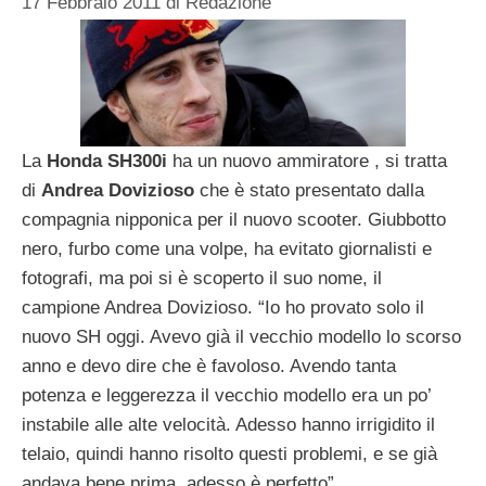
17 Febbraio 2011
di
Redazione
La
Honda SH300i
ha un nuovo ammiratore , si tratta
di
Andrea Dovizioso
che è stato presentato dalla
compagnia nipponica per il nuovo scooter. Giubbotto
nero, furbo come una volpe, ha evitato giornalisti e
fotografi, ma poi si è scoperto il suo nome, il
campione Andrea Dovizioso. “Io ho provato solo il
nuovo SH oggi. Avevo già il vecchio modello lo scorso
anno e devo dire che è favoloso. Avendo tanta
potenza e leggerezza il vecchio modello era un po’
instabile alle alte velocità. Adesso hanno irrigidito il
telaio, quindi hanno risolto questi problemi, e se già
andava bene prima, adesso è perfetto”.