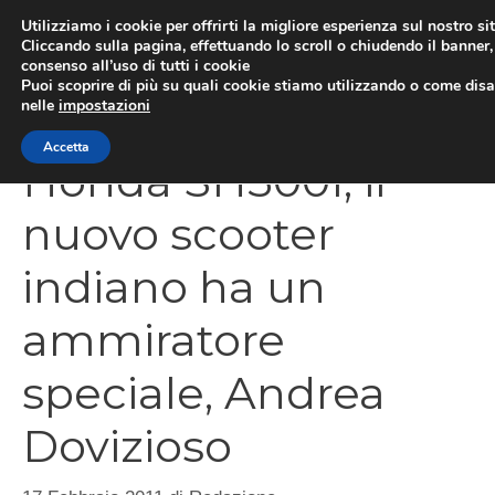
Vai
Utilizziamo i cookie per offrirti la migliore esperienza sul nostro si
al
Cliccando sulla pagina, effettuando lo scroll o chiudendo il banner, 
ME
consenso all’uso di tutti i cookie
contenuto
Puoi scoprire di più su quali cookie stiamo utilizzando o come disat
nelle
impostazioni
Accetta
Honda SH300I, il
nuovo scooter
indiano ha un
ammiratore
speciale, Andrea
Dovizioso