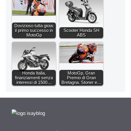
Dovizioso tutta gioia:
il primo successo in
Scooter Honda SH
MotoGp
ABS
Honda Italia,
MotoGp, Gran
finanziamenti senza
Premio di Gran
interessi di 1500…
Bretagna. Stoner e…