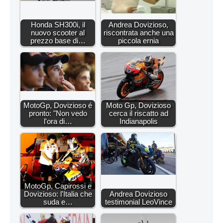
Honda SH300i, il
Andrea Dovizioso,
nuovo scooter al
riscontrata anche una
prezzo base di…
piccola ernia
MotoGp, Dovizioso é
Moto Gp, Dovizioso
pronto: "Non vedo
cerca il riscatto ad
l'ora di…
Indianapolis
MotoGp, Capirossi e
Dovizioso: l'Italia che
Andrea Dovizioso
suda e…
testimonial LeoVince