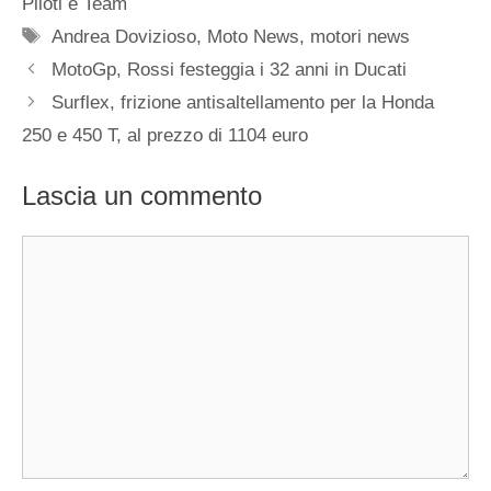
Piloti e Team
Tag
Andrea Dovizioso
,
Moto News
,
motori news
MotoGp, Rossi festeggia i 32 anni in Ducati
Surflex, frizione antisaltellamento per la Honda
250 e 450 T, al prezzo di 1104 euro
Lascia un commento
Commento