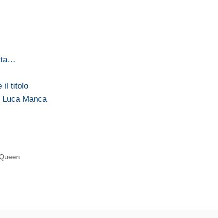
utta…
l titolo
n Luca Manca
c Queen