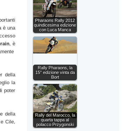
ortanti
Pharaons Rally 2012
quindicesima edizione
a è una
con Luca Manca
successo
rain
, è
ramente
Rally Pharaons, la
15° edizione vinta da
r della
Bort
glio la
i poter
e della
Rally del Marocco, la
quarta tappa al
e Cile,
polacco Przygonski