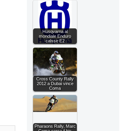
Husqvarna al
mondiale Enduro
calsse E2
Cross County Rally
2012 a Dubai vince
Coma
Pharaons Rally, Marc
Coma cerca il bis