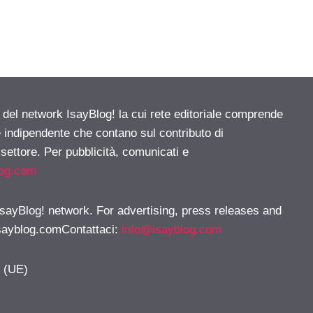
e del network IsayBlog! la cui rete editoriale comprende
e indipendente che contano sul contributo di
 settore. Per pubblicità, comunicati e
log.com
 IsayBlog! network. For advertising, press releases and
sayblog.comContattaci
:
info@isayblog.com
y (UE)