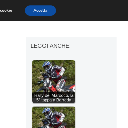
 cookie
Accetta
ESSORI MOTO
MOTO GP
SUPERBIKE
LEGGI ANCHE:
Rally del Marocco, la
5° tappa a Barreda