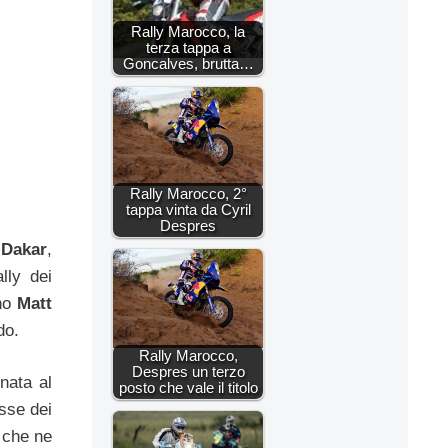
Rally Marocco, la
terza tappa a
Goncalves, brutta…
Rally Marocco, 2°
tappa vinta da Cyril
Despres
a
Dakar
,
lly dei
ano
Matt
do.
Rally Marocco,
Despres un terzo
nata al
posto che vale il titolo
esse dei
 che ne