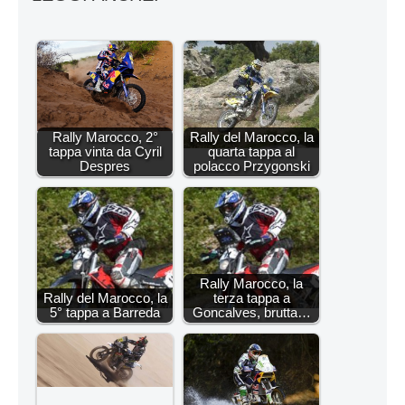
Rally Marocco, 2°
Rally del Marocco, la
tappa vinta da Cyril
quarta tappa al
Despres
polacco Przygonski
Rally Marocco, la
Rally del Marocco, la
terza tappa a
5° tappa a Barreda
Goncalves, brutta…