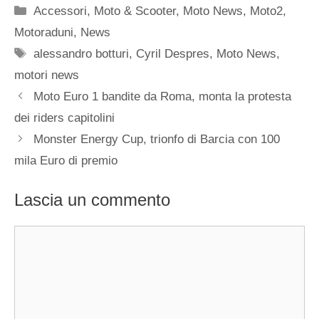
Categorie
Accessori
,
Moto & Scooter
,
Moto News
,
Moto2
,
Motoraduni
,
News
Tag
alessandro botturi
,
Cyril Despres
,
Moto News
,
motori news
Moto Euro 1 bandite da Roma, monta la protesta
dei riders capitolini
Monster Energy Cup, trionfo di Barcia con 100
mila Euro di premio
Lascia un commento
Commento