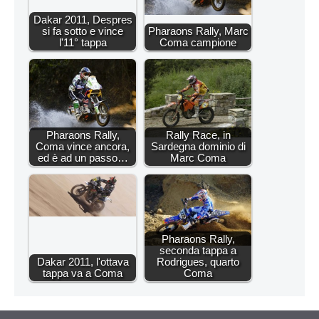
Dakar 2011, Despres
si fa sotto e vince
Pharaons Rally, Marc
l'11° tappa
Coma campione
Pharaons Rally,
Rally Race, in
Coma vince ancora,
Sardegna dominio di
ed è ad un passo…
Marc Coma
Pharaons Rally,
seconda tappa a
Dakar 2011, l'ottava
Rodrigues, quarto
tappa va a Coma
Coma