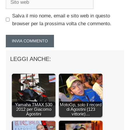
web
Salva il mio nome, email e sito web in questo
browser per la prossima volta che commento.
LEGGI ANCHE:
Yamaha TMAX 530
MotoGp, solo il record
2012 per Giacomo
di Agostini (123
Agostini
vittorie)…