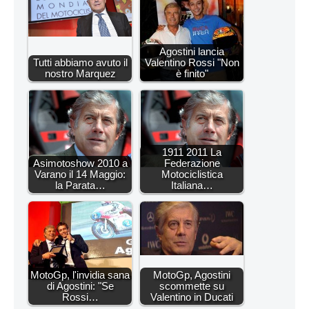
Agostini lancia
Tutti abbiamo avuto il
Valentino Rossi "Non
nostro Marquez
è finito"
1911 2011 La
Asimotoshow 2010 a
Federazione
Varano il 14 Maggio:
Motociclistica
la Parata…
Italiana…
MotoGp, l'invidia sana
MotoGp, Agostini
di Agostini: "Se
scommette su
Rossi…
Valentino in Ducati