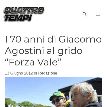
Vai
al
ME
contenuto
I 70 anni di Giacomo
Agostini al grido
“Forza Vale”
13 Giugno 2012
di
Redazione