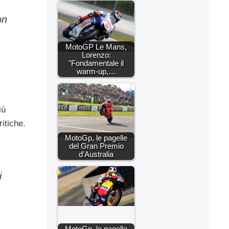
on
MotoGP Le Mans,
Lorenzo:
"Fondamentale il
warm-up,…
iù
itiche.
MotoGp, le pagelle
del Gran Premio
d'Australia
i
MotoGp, le pagelle