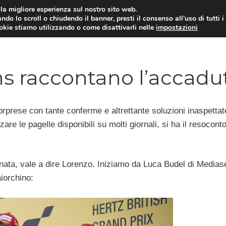
i la migliore esperienza sul nostro sito web.
ndo lo scroll o chiudendo il banner, presti il consenso all’uso di tutti i
ookie stiamo utilizzando o come disattivarli nelle
impostazioni
MOTO NEWS
ACC
ns raccontano l’accadu
orprese con tante conferme e altrettante soluzioni inaspettat
e le pagelle disponibili su molti giornali, si ha il resoconto
iornata, vale a dire Lorenzo. Iniziamo da Luca Budel di Medias
iorchino: