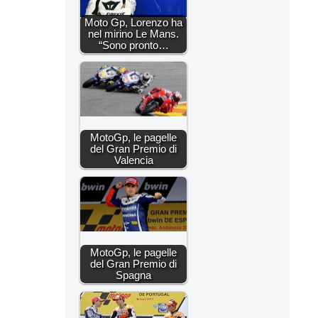
Moto Gp, Lorenzo ha
nel mirino Le Mans.
“Sono pronto…
MotoGp, le pagelle
del Gran Premio di
Valencia
MotoGp, le pagelle
del Gran Premio di
Spagna