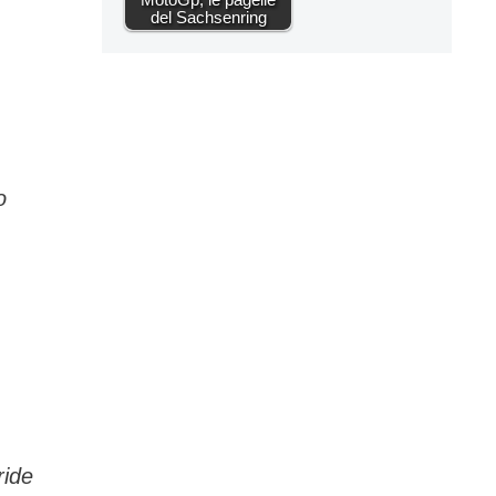
del Sachsenring
o
ride