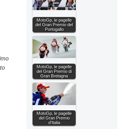
MotoGp, le pagelle
del Gran Premio del
Portogallo
timo
MotoGp, le pagelle
to
del Gran Premio di
Gran Bretagna
MotoGp, le pagelle
del Gran Premio
d'Italia