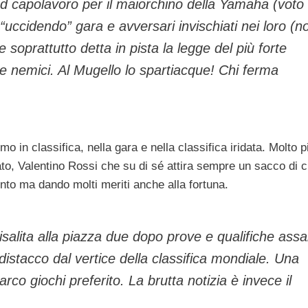
d capolavoro per il maiorchino della Yamaha (voto
“uccidendo” gara e avversari invischiati nei loro (n
e soprattutto detta in pista la legge del più forte
 e nemici. Al Mugello lo spartiacque! Chi ferma
mo in classifica, nella gara e nella classifica iridata. Molto p
zato, Valentino Rossi che su di sé attira sempre un sacco di cr
ento ma dando molti meriti anche alla fortuna.
isalita alla piazza due dopo prove e qualifiche assa
istacco dal vertice della classifica mondiale. Una
rco giochi preferito. La brutta notizia è invece il