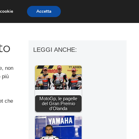
 cookie
Accetta
ESSORI MOTO
MOTO GP
SUPERBIKE
to
LEGGI ANCHE:
e, non
 più
MotoGp, le pagelle
et che
del Gran Premio
d'Olanda