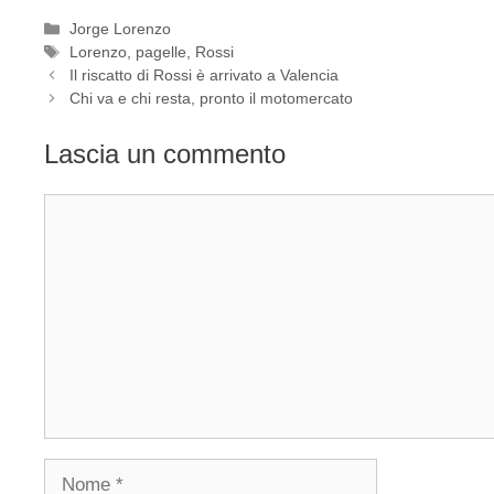
Categorie
Jorge Lorenzo
Tag
Lorenzo
,
pagelle
,
Rossi
Il riscatto di Rossi è arrivato a Valencia
Chi va e chi resta, pronto il motomercato
Lascia un commento
Commento
Nome