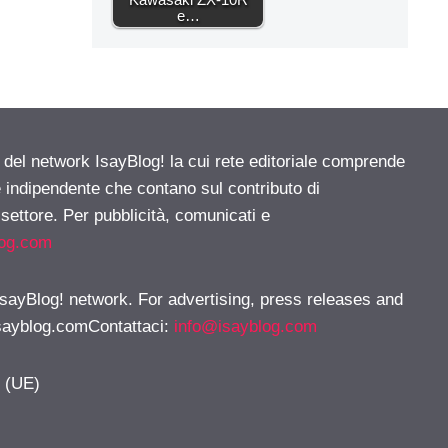
e…
e del network IsayBlog! la cui rete editoriale comprende
e indipendente che contano sul contributo di
 settore. Per pubblicità, comunicati e
log.com
 IsayBlog! network. For advertising, press releases and
sayblog.comContattaci
:
info@isayblog.com
y (UE)