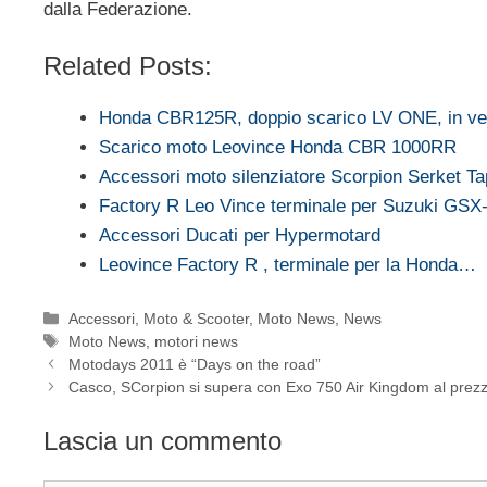
dalla Federazione.
Related Posts:
Honda CBR125R, doppio scarico LV ONE, in v
Scarico moto Leovince Honda CBR 1000RR
Accessori moto silenziatore Scorpion Serket T
Factory R Leo Vince terminale per Suzuki GSX
Accessori Ducati per Hypermotard
Leovince Factory R , terminale per la Honda…
Categorie
Accessori
,
Moto & Scooter
,
Moto News
,
News
Tag
Moto News
,
motori news
Motodays 2011 è “Days on the road”
Casco, SCorpion si supera con Exo 750 Air Kingdom al prezz
Lascia un commento