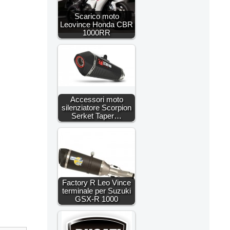
Scarico moto
Leovince Honda CBR
1000RR
Accessori moto
silenziatore Scorpion
Serket Taper…
Factory R Leo Vince
terminale per Suzuki
GSX-R 1000