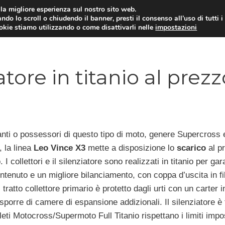
i la migliore esperienza sul nostro sito web.
ndo lo scroll o chiudendo il banner, presti il consenso all’uso di tutti i
ookie stiamo utilizzando o come disattivarli nelle
impostazioni
MOTO NEWS
ACC
atore in titanio al prezz
anti o possessori di questo tipo di moto, genere Supercross 
 la linea
Leo Vince X3
mette a disposizione lo
scarico
al p
 I collettori e il silenziatore sono realizzati in titanio per gar
tenuto e un migliore bilanciamento, con coppa d’uscita in fi
 tratto collettore primario è protetto dagli urti con un carter i
sporre di camere di espansione addizionali. Il silenziatore è 
leti Motocross/Supermoto Full Titanio rispettano i limiti impo