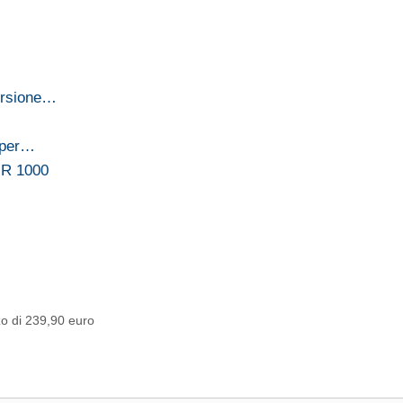
ersione…
aper…
-R 1000
o di 239,90 euro