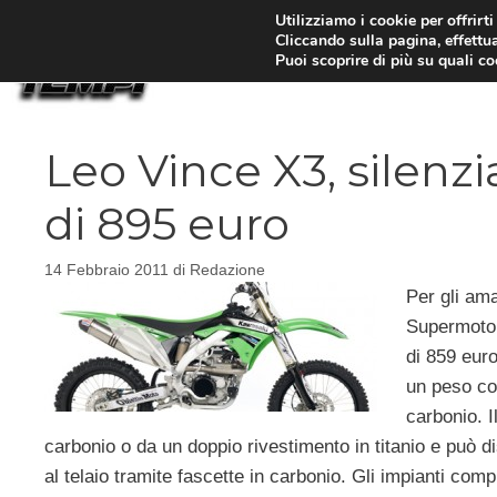
Vai
Utilizziamo i cookie per offrirt
Cliccando sulla pagina, effettua
al
Puoi scoprire di più su quali c
contenuto
Leo Vince X3, silenzi
di 895 euro
14 Febbraio 2011
di
Redazione
Per gli am
Supermoto,
di 859 euro.
un peso con
carbonio. Il
carbonio o da un doppio rivestimento in titanio e può di
al telaio tramite fascette in carbonio. Gli impianti comp