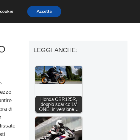
 cookie
Accetta
ESSORI MOTO
MOTO GP
SUPERBIKE
o
LEGGI ANCHE:
e
rezzo
Honda CBR125R,
antire
doppio scarico LV
bra di
ONE, in versione…
n
fissato
sti