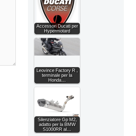
Accessori Ducati per
Hypermotard
Leovince Factory R ,
terminale per la
Honda…
Silenziatore Gp M2,
adatto per la BMW
S1000RR al…