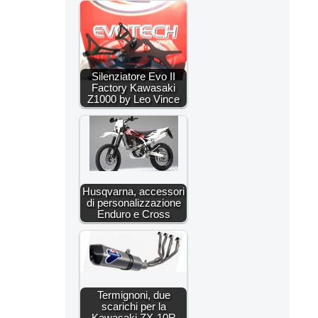
Silenziatore Evo II
Factory Kawasaki
Z1000 by Leo Vince
Husqvarna, accessori
di personalizzazione
Enduro e Cross
Termignoni, due
scarichi per la
Kawasaki ZX-10R