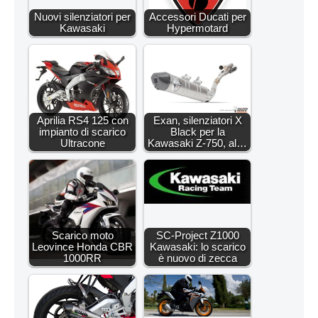
Nuovi silenziatori per
Accessori Ducati per
Kawasaki
Hypermotard
Aprilia RS4 125 con
Exan, silenziatori X
impianto di scarico
Black per la
Ultracone
Kawasaki Z-750, al…
Scarico moto
SC-Project Z1000
Leovince Honda CBR
Kawasaki: lo scarico
1000RR
è nuovo di zecca