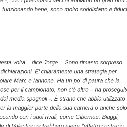
e -, con i pneumatici vecchi abbiamo un gran ritm
a funzionando bene, sono molto soddisfatto e fiduc
uesta volta – dice Jorge -. Sono rimasto sorpreso
dichiarazioni. E’ chiaramente una strategia per
rticolare Marc e Iannone. Ha un po’ di paura che la
se per il campionato, non c’è altro – ha proseguit
 dai media spagnoli -. È strano che abbia utilizzato
r la maggior parte della sua carriera o anche solo
giocando con i suoi rivali, come Gibernau, Biaggi,
 di Valentino potrebbero avere l’effetto contrario,