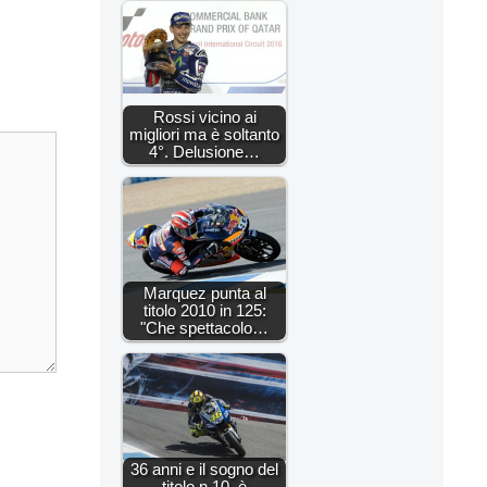
Rossi vicino ai
migliori ma è soltanto
4°. Delusione…
Marquez punta al
titolo 2010 in 125:
"Che spettacolo…
36 anni e il sogno del
titolo n.10, è