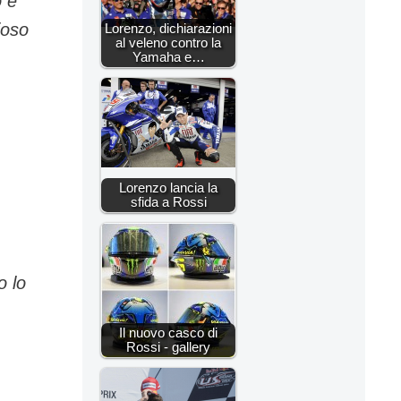
o e
ioso
Lorenzo, dichiarazioni
al veleno contro la
Yamaha e…
Lorenzo lancia la
sfida a Rossi
o lo
Il nuovo casco di
Rossi - gallery