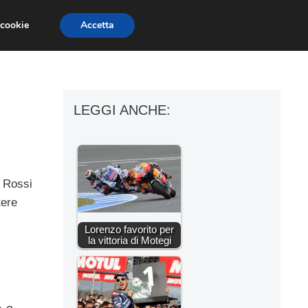
 cookie
Accetta
ESSORI MOTO
MOTO GP
SUPERBIKE
LEGGI ANCHE:
e Rossi
tere
Lorenzo favorito per
la vittoria di Motegi