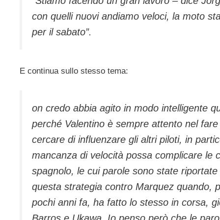
“Stiamo facendo un gran lavoro – dice Jorg
con quelli nuovi andiamo veloci, la moto st
per il sabato”.
E continua sullo stesso tema:
on credo abbia agito in modo intelligente q
perché Valentino è sempre attento nel fare 
cercare di influenzare gli altri piloti, in pa
mancanza di velocità possa complicare le co
spagnolo, le cui parole sono state riportate
questa strategia contro Marquez quando, pe
pochi anni fa, ha fatto lo stesso in corsa, 
Barros e Ukawa. Io penso però che le parole