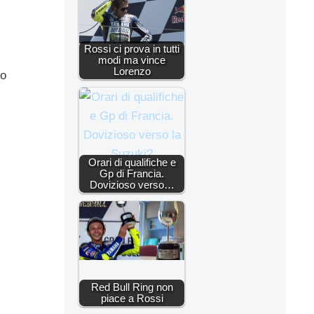
Rossi ci prova in tutti
modi ma vince
Lorenzo
zo
Orari di qualifiche e
Gp di Francia.
Dovizioso verso…
Red Bull Ring non
piace a Rossi