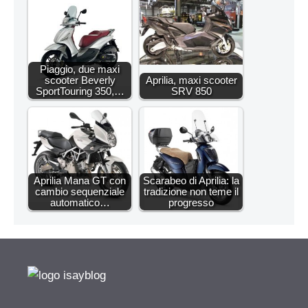
Piaggio, due maxi
scooter Beverly
Aprilia, maxi scooter
SportTouring 350,…
SRV 850
Aprilia Mana GT con
Scarabeo di Aprilia: la
cambio sequenziale
tradizione non teme il
automatico…
progresso