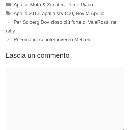
Categorie
Aprilia
,
Moto & Scooter
,
Primo Piano
Tag
Aprilia 2012
,
aprilia srv 850
,
Novità Aprilia
Per Solberg Dovizioso più forte di ValeRossi nel
rally
Pneumatici scooter inverno Metzeler
Lascia un commento
Commento