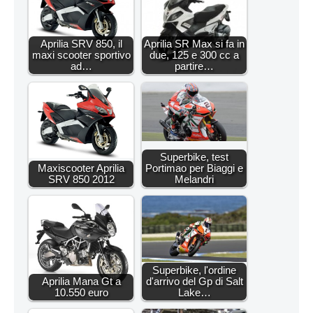
Aprilia SRV 850, il
Aprilia SR Max si fa in
maxi scooter sportivo
due, 125 e 300 cc a
ad…
partire…
Superbike, test
Maxiscooter Aprilia
Portimao per Biaggi e
SRV 850 2012
Melandri
Superbike, l'ordine
Aprilia Mana Gt a
d'arrivo del Gp di Salt
10.550 euro
Lake…