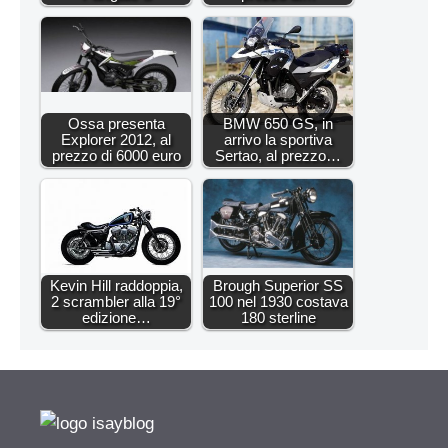
Ossa presenta
BMW 650 GS, in
Explorer 2012, al
arrivo la sportiva
prezzo di 6000 euro
Sertao, al prezzo…
Kevin Hill raddoppia,
Brough Superior SS
2 scrambler alla 19°
100 nel 1930 costava
edizione…
180 sterline