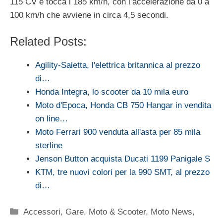
115 CV e tocca i 185 km/h, con l’accelerazione da 0 a
100 km/h che avviene in circa 4,5 secondi.
Related Posts:
Agility-Saietta, l'elettrica britannica al prezzo
di…
Honda Integra, lo scooter da 10 mila euro
Moto d'Epoca, Honda CB 750 Hangar in vendita
on line…
Moto Ferrari 900 venduta all'asta per 85 mila
sterline
Jenson Button acquista Ducati 1199 Panigale S
KTM, tre nuovi colori per la 990 SMT, al prezzo
di…
Categorie
Accessori
,
Gare
,
Moto & Scooter
,
Moto News
,