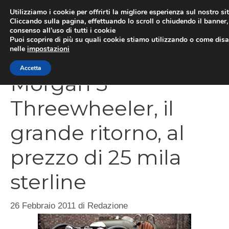
Vai
Utilizziamo i cookie per offrirti la migliore esperienza sul nostro si
al
Cliccando sulla pagina, effettuando lo scroll o chiudendo il banner, 
ME
consenso all’uso di tutti i cookie
contenuto
Puoi scoprire di più su quali cookie stiamo utilizzando o come disat
nelle
impostazioni
Accetta
Morgan 3
Threewheeler, il
grande ritorno, al
prezzo di 25 mila
sterline
26 Febbraio 2011
di
Redazione