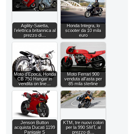
Agility-Saietta,
Honda Integra, lo
l'elettrica britannica al
scooter da 10 mila
prezzo di…
euro
Moto d'Epoca, Honda
Moto Ferrari 900
CB 750 Hangar in
venduta all'asta per
vendita on line…
85 mila sterline
Jenson Button
KTM, tre nuovi colori
acquista Ducati 1199
per la 990 SMT, al
Panigale S
prezzo di…