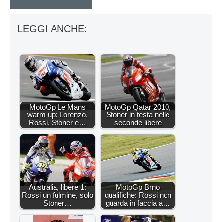
LEGGI ANCHE:
MotoGp Le Mans
MotoGp Qatar 2010,
warm up: Lorenzo,
Stoner in testa nelle
Rossi, Stoner e…
seconde libere
Australia, libere 1:
MotoGp Brno
Rossi un fulmine, solo
qualifiche: Rossi non
Stoner…
guarda in faccia a…