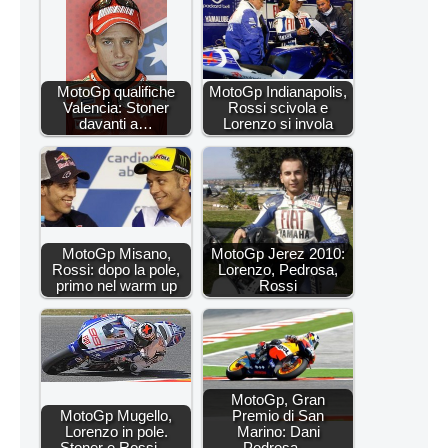
MotoGp qualifiche
MotoGp Indianapolis,
Valencia: Stoner
Rossi scivola e
davanti a…
Lorenzo si invola
MotoGp Misano,
MotoGp Jerez 2010:
Rossi: dopo la pole,
Lorenzo, Pedrosa,
primo nel warm up
Rossi
MotoGp, Gran
MotoGp Mugello,
Premio di San
Lorenzo in pole.
Marino: Dani
Stoner e Rossi…
Pedrosa…