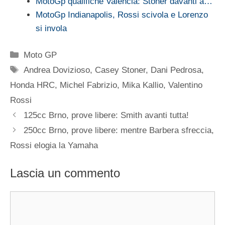
MotoGp qualifiche Valencia: Stoner davanti a…
MotoGp Indianapolis, Rossi scivola e Lorenzo
si invola
Categorie
Moto GP
Tag
Andrea Dovizioso
,
Casey Stoner
,
Dani Pedrosa
,
Honda HRC
,
Michel Fabrizio
,
Mika Kallio
,
Valentino
Rossi
125cc Brno, prove libere: Smith avanti tutta!
250cc Brno, prove libere: mentre Barbera sfreccia,
Rossi elogia la Yamaha
Lascia un commento
Commento