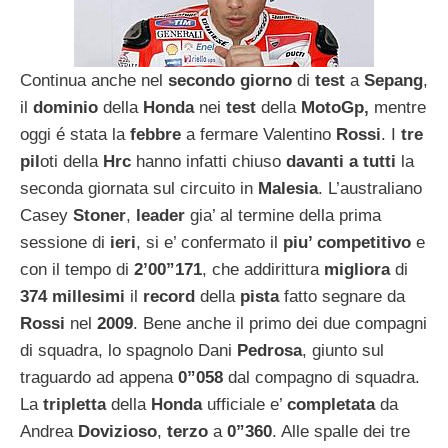
Continua anche nel
secondo giorno
di
test
a
Sepang
,
il
dominio
della
Honda
nei
test
della
MotoGp,
mentre
oggi é stata la
febbre
a fermare Valentino
Rossi
. I
tre
pil
oti della
Hrc
hanno infatti chiuso
davanti a tutti
la
seconda giornata sul circuito in
Malesia
. L’australiano
Casey
Stoner
,
leader
gia’ al termine della prima
sessione di
ieri
, si e’ confermato il
piu’ competitivo
e
con il tempo di
2’00”171
, che addirittura
migliora
di
374 millesimi
il
record
della
pista
fatto segnare da
Rossi
nel
2009
. Bene anche il primo dei due compagni
di squadra, lo spagnolo Dani
Pedrosa
, giunto sul
traguardo ad appena
0”058
dal compagno di squadra.
La
tripletta
della
Honda
ufficiale e’
completata
da
Andrea
Dovizioso
,
terzo
a
0”360
. Alle spalle dei tre