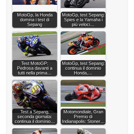
MotoGp, la Honda
MotoGp, test Sepang:
domina i test di
Spies e la Yamaha i
Sepang
più veloci…
Test MotoGP:
MotoGp, test Sepang:
Pedrosa davanti a
continua il dominio
tutti nella prima…
Honda,…
Test a Sepang,
Motomondiale, Gran
seconda giornata:
Premio di
continua il dominio…
Indianapolis: Stoner…