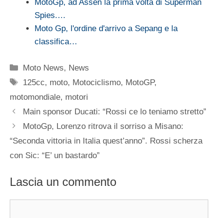
MotoGp, ad Assen la prima volta di Superman
Spies.…
Moto Gp, l'ordine d'arrivo a Sepang e la
classifica…
Categorie
Moto News
,
News
Tag
125cc
,
moto
,
Motociclismo
,
MotoGP
,
motomondiale
,
motori
Main sponsor Ducati: “Rossi ce lo teniamo stretto”
MotoGp, Lorenzo ritrova il sorriso a Misano:
“Seconda vittoria in Italia quest’anno”. Rossi scherza
con Sic: “E’ un bastardo”
Lascia un commento
Commento