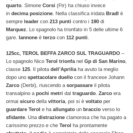
quarto
. Simone
Corsi
(Ftr) ha chiuso invece
in
decima posizione
. Nella classifica iridata
Bradl
è
sempre
leader
con
213 punti
contro i
190
di
Marquez
. Lo spagnolo ha trionfato in 5 delle ultime 6
gare.
Iannone
è
terzo
con
112 punti
.
125cc, TEROL BEFFA ZARCO SUL TRAGUARDO
–
Lo spagnolo Nico
Terol
trionfa
nel
Gp di San Marino
,
classe
125
. Il pilota
dell’Aprilia
ha avuto la meglio
dopo uno
spettacolare duello
con il francese Johann
Zarco
(Derbi), riuscendo a
sorpassare
il pilota
transalpino a
pochi metri
dal
traguardo
.
Zarco
era
ormai
sicuro
della
vittoria
, poi si è
voltato
per
guardare Terol
e ha
allungato
un
braccio
verso lo
sfidante
. Una
distrazione
clamorosa che ha pagato a
carissimo prezzo e che
Terol
ha prontamente