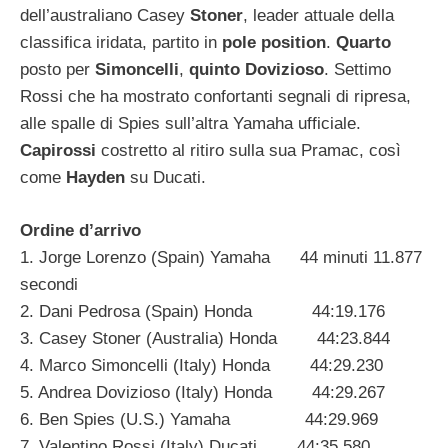
dell’australiano Casey
Stoner
, leader attuale della
classifica iridata, partito in
pole position
.
Quarto
posto per
Simoncelli
,
quinto Dovizioso
. Settimo
Rossi che ha mostrato confortanti segnali di ripresa,
alle spalle di Spies sull’altra Yamaha ufficiale.
Capirossi
costretto al ritiro sulla sua Pramac, così
come
Hayden
su Ducati.
Ordine d’arrivo
1. Jorge Lorenzo (Spain) Yamaha 44 minuti 11.877
secondi
2. Dani Pedrosa (Spain) Honda 44:19.176
3. Casey Stoner (Australia) Honda 44:23.844
4. Marco Simoncelli (Italy) Honda 44:29.230
5. Andrea Dovizioso (Italy) Honda 44:29.267
6. Ben Spies (U.S.) Yamaha 44:29.969
7. Valentino Rossi (Italy) Ducati 44:35.580