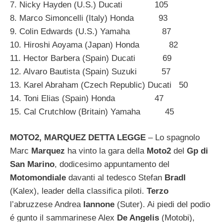
7. Nicky Hayden (U.S.) Ducati 105
8. Marco Simoncelli (Italy) Honda 93
9. Colin Edwards (U.S.) Yamaha 87
10. Hiroshi Aoyama (Japan) Honda 82
11. Hector Barbera (Spain) Ducati 69
12. Alvaro Bautista (Spain) Suzuki 57
13. Karel Abraham (Czech Republic) Ducati 50
14. Toni Elias (Spain) Honda 47
15. Cal Crutchlow (Britain) Yamaha 45
MOTO2, MARQUEZ DETTA LEGGE
– Lo spagnolo
Marc
Marquez
ha vinto la gara della
Moto2
del
Gp di
San Marino
, dodicesimo appuntamento del
Motomondiale
davanti al tedesco Stefan
Bradl
(Kalex), leader della classifica piloti.
Terzo
l’abruzzese Andrea
Iannone
(Suter). Ai piedi del podio
é gunto il sammarinese Alex
De Angelis
(Motobi),