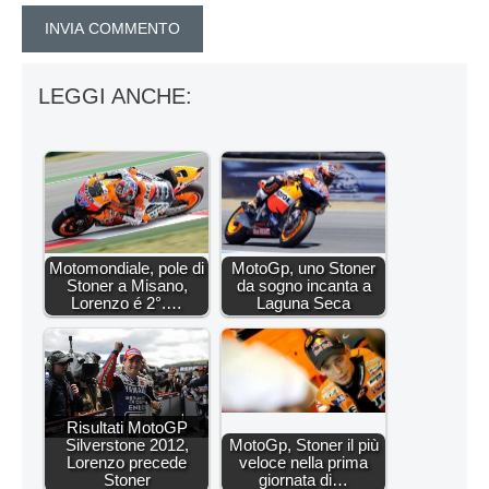
LEGGI ANCHE:
Motomondiale, pole di
MotoGp, uno Stoner
Stoner a Misano,
da sogno incanta a
Lorenzo é 2°.…
Laguna Seca
Risultati MotoGP
Silverstone 2012,
MotoGp, Stoner il più
Lorenzo precede
veloce nella prima
Stoner
giornata di…