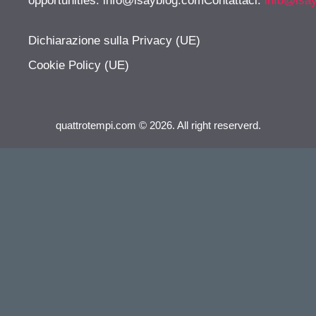
opportunities:
info@isayblog.comContattaci
:
info@isa
Dichiarazione sulla Privacy (UE)
Cookie Policy (UE)
quattrotempi.com © 2026. All right reserverd.