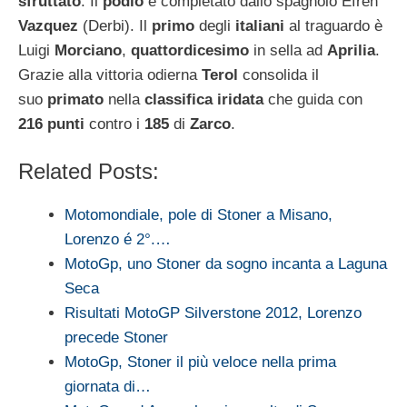
sfruttato
. Il
podio
è completato dallo spagnolo Efren
Vazquez
(Derbi). Il
primo
degli
italiani
al traguardo è
Luigi
Morciano
,
quattordicesimo
in sella ad
Aprilia
.
Grazie alla vittoria odierna
Terol
consolida il
suo
primato
nella
classifica iridata
che guida con
216 punti
contro i
185
di
Zarco
.
Related Posts:
Motomondiale, pole di Stoner a Misano,
Lorenzo é 2°.…
MotoGp, uno Stoner da sogno incanta a Laguna
Seca
Risultati MotoGP Silverstone 2012, Lorenzo
precede Stoner
MotoGp, Stoner il più veloce nella prima
giornata di…