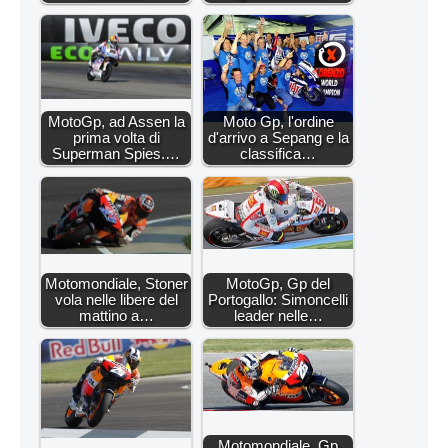
MotoGp, ad Assen la
Moto Gp, l'ordine
prima volta di
d'arrivo a Sepang e la
Superman Spies.…
classifica…
Motomondiale, Stoner
MotoGp, Gp del
vola nelle libere del
Portogallo: Simoncelli
mattino a…
leader nelle…
Motomondiale, Gp