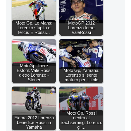
Moto Gp, Le Mans:
MotoGP 2012
Lorenzo stupito e
Lorenzo teme
felice. E Rossi…
ValeRossi
MotoGp, libere
Estoril: Vale Rossi
Moto Gp, Yamaha:
dietro Lorenzo -
Lorenzo si sente
Stoner
maturo per il titolo
Moto Gp, Rossi
Eicma 2012 Lorenzo
rientra al
benedice Rossi in
Sachserning. Lorenzo
Yamaha
gli…