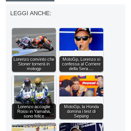
LEGGI ANCHE:
Lorenzo convinto che
MotoGp, Lorenzo si
Stoner tornerà in
confessa al Corriere
motogp
della Sera.…
Lorenzo accoglie
MotoGp, la Honda
Rossi in Yamaha,
domina i test di
sono felice
Sepang