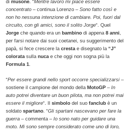
di
musone
. “
Mentre lavoro mi piace essere
concentrato –
continua Lorenzo
– Sono fatto così e
non ho nessuna intenzione di cambiare. Poi, fuori dal
circuito, con gli amici, sono il solito Jorge
“. Quel
Jorge
che quando era un
bambino
di appena
8 anni
,
per farsi notare dai suoi coetanei, su suggerimento del
papà, si fece crescere la
cresta
e disegnato la
“J”
colorata
sulla
nuca
e che oggi non sogna più la
Formula 1
.
“
Per essere grandi nello sport occorre specializzarsi
–
sostiene il campione del mondo della
MotoGP
–
In
auto potrei diventare un buon pilota, ma non potrei mai
essere il migliore
“. Il
simbolo
del suo
fanclub
è un
soldato
spartano
. “
Gli spartani nascevano per fare la
guerra
– commenta –
Io sono nato per guidare una
moto. Mi sono sempre considerato come uno di loro,