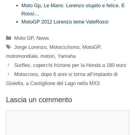
Moto Gp, Le Mans: Lorenzo stupito e felice. E
Rossi…
MotoGP 2012 Lorenzo teme ValeRossi
Categorie
Moto GP
,
News
Tag
Jorge Lorenzo
,
Motociclismo
,
MotoGP
,
motomondiale
,
motori
,
Yamaha
Surflex, coperchi frizione per la Honda a 180 euro
Motocross, dopo 6 anni si torna all’impianto di
Gioiella, a Castiglione del Lago nella MX3
Lascia un commento
Commento