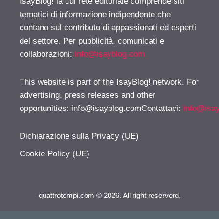
IsayBlog! la cui rete editoriale comprende siti
tematici di informazione indipendente che
contano sul contributo di appassionati ed esperti
del settore. Per pubblicità, comunicati e
collaborazioni:
info@isayblog.com
This website is part of the IsayBlog! network. For
advertising, press releases and other
opportunities:
info@isayblog.comContattaci
:
info@isa
Dichiarazione sulla Privacy (UE)
Cookie Policy (UE)
quattrotempi.com © 2026. All right reserverd.