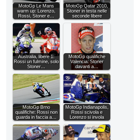
MotoGp Le Mans
MotoGp Qatar 2010,
warm up: Lorenzo,
Stoner in testa nelle
Rossi, Stoner e…
seconde libere
Australia, libere 1:
MotoGp qualifiche
Rossi un fulmine, solo
Valencia: Stoner
Stoner…
davanti a…
MotoGp Brno
MotoGp Indianapolis,
qualifiche: Rossi non
Rossi scivola e
guarda in faccia a…
Lorenzo si invola