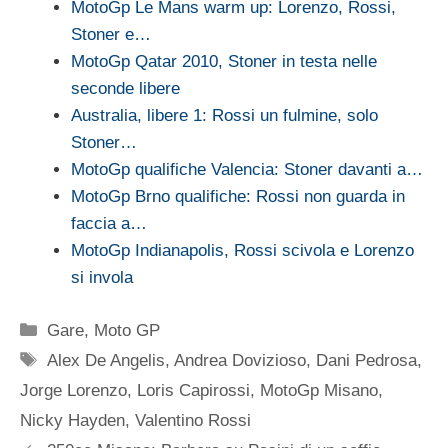
MotoGp Le Mans warm up: Lorenzo, Rossi,
Stoner e…
MotoGp Qatar 2010, Stoner in testa nelle
seconde libere
Australia, libere 1: Rossi un fulmine, solo
Stoner…
MotoGp qualifiche Valencia: Stoner davanti a…
MotoGp Brno qualifiche: Rossi non guarda in
faccia a…
MotoGp Indianapolis, Rossi scivola e Lorenzo
si invola
Categorie
Gare
,
Moto GP
Tag
Alex De Angelis
,
Andrea Dovizioso
,
Dani Pedrosa
,
Jorge Lorenzo
,
Loris Capirossi
,
MotoGp Misano
,
Nicky Hayden
,
Valentino Rossi