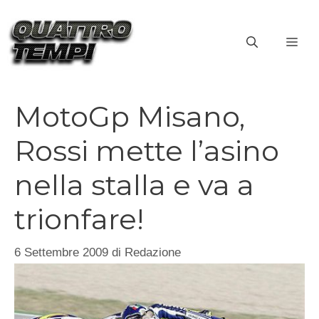
Vai
al
ME
contenuto
MotoGp Misano,
Rossi mette l’asino
nella stalla e va a
trionfare!
6 Settembre 2009
di
Redazione