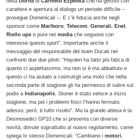
nella
Dorna
di
Carmelo
Ezpeleta
che ha gestito con
carattere e apertura al dialogo un periodo difficile –
prosegue Domenicali –. E c’è fiducia anche negli
sponsor come
Marlboro
,
Telecom
,
Generali
,
Enel
,
Riello ups
e pure nei
media
che seguono con
interesse questo sport”. Importante anche il
messaggio del responsabile del team Ducati nei
confronti due due piloti: “Hayden ha fatto più fatica di
quanto ci aspettassimo, ma non si è ma abbattuto e
questo ci ha aiutato a costruirgli una moto che nella
seconda parte di stagione gli ha permesso di salire sul
podio a
Indianapolis
. Stoner è stato veloce a inizio
stagione, ma poi i problemi fisici l’hanno fermato:
adesso, però, è tutto risolto”. Ma la grande attesa è la
Desmosedici GP10 che si presenta con diverse
novità, dovute soprattutto al nuovo regolamento, come
spiega lo stesso Domenicali: “Cambiano i
motori
,