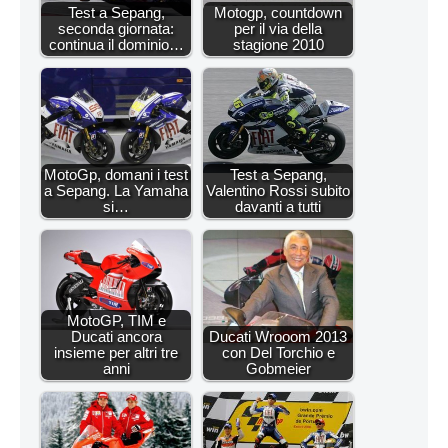
Test a Sepang,
Motogp, countdown
seconda giornata:
per il via della
continua il dominio…
stagione 2010
MotoGp, domani i test
Test a Sepang,
a Sepang. La Yamaha
Valentino Rossi subito
si…
davanti a tutti
MotoGP, TIM e
Ducati ancora
Ducati Wrooom 2013
insieme per altri tre
con Del Torchio e
anni
Gobmeier