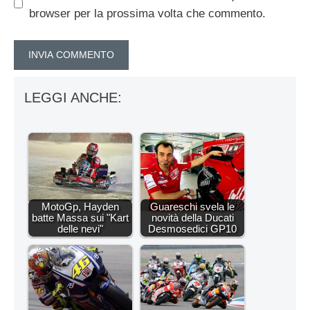
browser per la prossima volta che commento.
LEGGI ANCHE:
MotoGp, Hayden
Guareschi svela le
batte Massa sui "Kart
novità della Ducati
delle nevi"
Desmosedici GP10