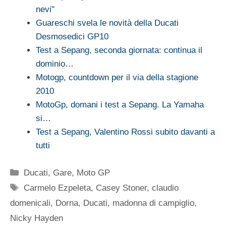
nevi"
Guareschi svela le novità della Ducati
Desmosedici GP10
Test a Sepang, seconda giornata: continua il
dominio…
Motogp, countdown per il via della stagione
2010
MotoGp, domani i test a Sepang. La Yamaha
si…
Test a Sepang, Valentino Rossi subito davanti a
tutti
Categorie
Ducati
,
Gare
,
Moto GP
Tag
Carmelo Ezpeleta
,
Casey Stoner
,
claudio
domenicali
,
Dorna
,
Ducati
,
madonna di campiglio
,
Nicky Hayden