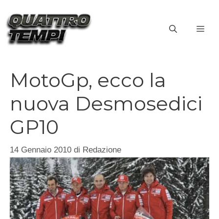
Vai
al
ME
contenuto
MotoGp, ecco la
nuova Desmosedici
GP10
14 Gennaio 2010
di
Redazione